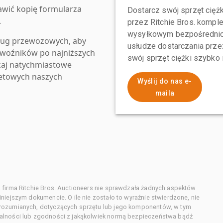
awić kopię formularza
Dostarcz swój sprzęt ciężk
.
przez Ritchie Bros. komp
wysyłkowym bezpośrednio 
ług przewozowych, aby
usłudze dostarczania przez
zewoźników po najniższych
swój sprzęt ciężki szybko
kaj natychmiastowe
netowych naszych
Wyślij do nas e-
maila
 firma Ritchie Bros. Auctioneers nie sprawdzała żadnych aspektów
niejszym dokumencie. O ile nie zostało to wyraźnie stwierdzone, nie
orozumianych, dotyczących sprzętu lub jego komponentów, w tym
alności lub zgodności z jakąkolwiek normą bezpieczeństwa bądź