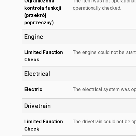
Ograniczona
The item was not operationa
kontrola funkcji
operationally checked.
(przekrój
poprzeczny)
Engine
Limited Function
The engine could not be start
Check
Electrical
Electric
The electrical system was op
Drivetrain
Limited Function
The drivetrain could not be o
Check