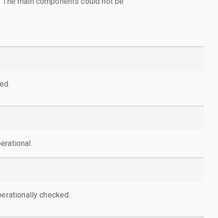
l. The main components could not be
ed.
erational.
perationally checked.