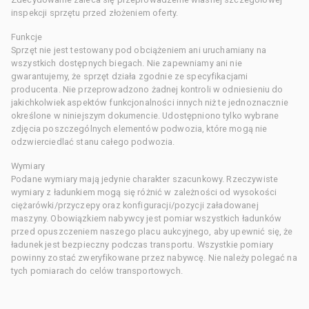
inspekcji sprzętu przed złożeniem oferty.
Funkcje
Sprzęt nie jest testowany pod obciążeniem ani uruchamiany na
wszystkich dostępnych biegach. Nie zapewniamy ani nie
gwarantujemy, że sprzęt działa zgodnie ze specyfikacjami
producenta. Nie przeprowadzono żadnej kontroli w odniesieniu do
jakichkolwiek aspektów funkcjonalności innych niż te jednoznacznie
określone w niniejszym dokumencie. Udostępniono tylko wybrane
zdjęcia poszczególnych elementów podwozia, które mogą nie
odzwierciedlać stanu całego podwozia.
Wymiary
Podane wymiary mają jedynie charakter szacunkowy. Rzeczywiste
wymiary z ładunkiem mogą się różnić w zależności od wysokości
ciężarówki/przyczepy oraz konfiguracji/pozycji załadowanej
maszyny. Obowiązkiem nabywcy jest pomiar wszystkich ładunków
przed opuszczeniem naszego placu aukcyjnego, aby upewnić się, że
ładunek jest bezpieczny podczas transportu. Wszystkie pomiary
powinny zostać zweryfikowane przez nabywcę. Nie należy polegać na
tych pomiarach do celów transportowych.