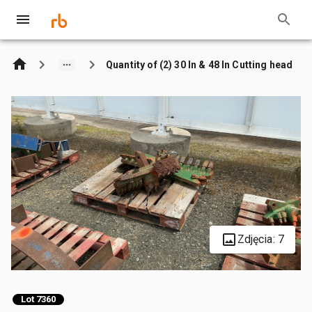
Quantity of (2) 30 In & 48 In Cutting head
Zdjęcia: 7
Lot 7360