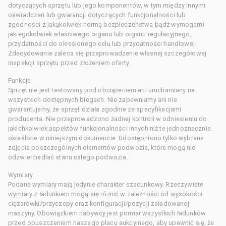
dotyczących sprzętu lub jego komponentów, w tym między innymi
oświadczeń lub gwarancji dotyczących funkcjonalności lub
zgodności z jakąkolwiek normą bezpieczeństwa bądź wymogami
jakiegokolwiek właściwego organu lub organu regulacyjnego,
przydatności do określonego celu lub przydatności handlowej.
Zdecydowanie zaleca się przeprowadzenie własnej szczegółowej
inspekcji sprzętu przed złożeniem oferty.
Funkcje
Sprzęt nie jest testowany pod obciążeniem ani uruchamiany na
wszystkich dostępnych biegach. Nie zapewniamy ani nie
gwarantujemy, że sprzęt działa zgodnie ze specyfikacjami
producenta. Nie przeprowadzono żadnej kontroli w odniesieniu do
jakichkolwiek aspektów funkcjonalności innych niż te jednoznacznie
określone w niniejszym dokumencie. Udostępniono tylko wybrane
zdjęcia poszczególnych elementów podwozia, które mogą nie
odzwierciedlać stanu całego podwozia.
Wymiary
Podane wymiary mają jedynie charakter szacunkowy. Rzeczywiste
wymiary z ładunkiem mogą się różnić w zależności od wysokości
ciężarówki/przyczepy oraz konfiguracji/pozycji załadowanej
maszyny. Obowiązkiem nabywcy jest pomiar wszystkich ładunków
przed opuszczeniem naszego placu aukcyjnego, aby upewnić się, że