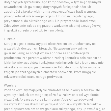
dotyczących sprzętu lub jego komponentów, w tym między innymi
oświadczeń lub gwarancji dotyczących funkcjonalności lub
zgodności z jakąkolwiek normą bezpieczeństwa bądź wymogami
jakiegokolwiek właściwego organu lub organu regulacyjnego,
przydatności do określonego celu lub przydatności handlowej.
Zdecydowanie zaleca się przeprowadzenie własnej szczegółowej
inspekcji sprzętu przed złożeniem oferty.
Funkcje
Sprzęt nie jest testowany pod obciążeniem ani uruchamiany na
wszystkich dostępnych biegach. Nie zapewniamy ani nie
gwarantujemy, że sprzęt działa zgodnie ze specyfikacjami
producenta. Nie przeprowadzono żadnej kontroli w odniesieniu do
jakichkolwiek aspektów funkcjonalności innych niż te jednoznacznie
określone w niniejszym dokumencie. Udostępniono tylko wybrane
zdjęcia poszczególnych elementów podwozia, które mogą nie
odzwierciedlać stanu całego podwozia.
Wymiary
Podane wymiary mają jedynie charakter szacunkowy. Rzeczywiste
wymiary z ładunkiem mogą się różnić w zależności od wysokości
ciężarówki/przyczepy oraz konfiguracji/pozycji załadowanej
maszyny. Obowiązkiem nabywcy jest pomiar wszystkich ładunków
przed opuszczeniem naszego placu aukcyjnego, aby upewnić się, że