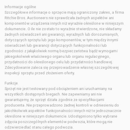
Informacje ogólne
Szczegółowe informacje o sprzęcie mają ograniczony zakres, a firma
Ritchie Bros. Auctioneers nie sprawdzała żadnych aspektów ani
komponentów urządzenia innych niż wyraźnie określone w niniejszym
dokumencie. O ile nie zostało to wyraźnie stwierdzone, nie składamy
żadnych oświadczeń ani gwarancji, wyraźnych lub dorozumianych,
dotyczących sprzętu lub jego komponentów, w tym między innymi
oświadczeń lub gwarancji dotyczących funkcjonalności lub
zgodności z jakąkolwiek normą bezpieczeństwa bądź wymogami
jakiegokolwiek właściwego organu lub organu regulacyjnego,
przydatności do określonego celu lub przydatności handlowej.
Zdecydowanie zaleca się przeprowadzenie własnej szczegółowej
inspekcji sprzętu przed złożeniem oferty.
Funkcje
Sprzęt nie jest testowany pod obciążeniem ani uruchamiany na
wszystkich dostępnych biegach. Nie zapewniamy ani nie
gwarantujemy, że sprzęt działa zgodnie ze specyfikacjami
producenta. Nie przeprowadzono żadnej kontroli w odniesieniu do
jakichkolwiek aspektów funkcjonalności innych niż te jednoznacznie
określone w niniejszym dokumencie. Udostępniono tylko wybrane
zdjęcia poszczególnych elementów podwozia, które mogą nie
odzwierciedlać stanu całego podwozia.