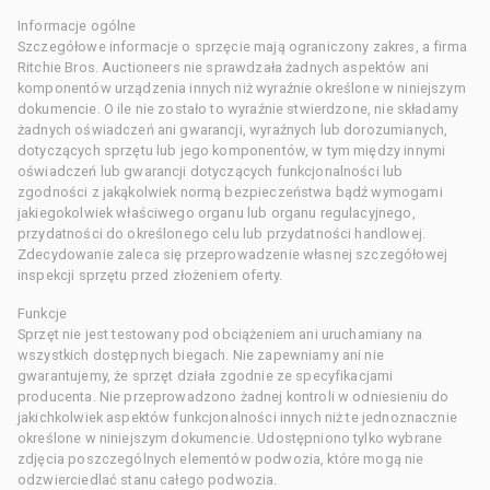
Informacje ogólne
Szczegółowe informacje o sprzęcie mają ograniczony zakres, a firma
Ritchie Bros. Auctioneers nie sprawdzała żadnych aspektów ani
komponentów urządzenia innych niż wyraźnie określone w niniejszym
dokumencie. O ile nie zostało to wyraźnie stwierdzone, nie składamy
żadnych oświadczeń ani gwarancji, wyraźnych lub dorozumianych,
dotyczących sprzętu lub jego komponentów, w tym między innymi
oświadczeń lub gwarancji dotyczących funkcjonalności lub
zgodności z jakąkolwiek normą bezpieczeństwa bądź wymogami
jakiegokolwiek właściwego organu lub organu regulacyjnego,
przydatności do określonego celu lub przydatności handlowej.
Zdecydowanie zaleca się przeprowadzenie własnej szczegółowej
inspekcji sprzętu przed złożeniem oferty.
Funkcje
Sprzęt nie jest testowany pod obciążeniem ani uruchamiany na
wszystkich dostępnych biegach. Nie zapewniamy ani nie
gwarantujemy, że sprzęt działa zgodnie ze specyfikacjami
producenta. Nie przeprowadzono żadnej kontroli w odniesieniu do
jakichkolwiek aspektów funkcjonalności innych niż te jednoznacznie
określone w niniejszym dokumencie. Udostępniono tylko wybrane
zdjęcia poszczególnych elementów podwozia, które mogą nie
odzwierciedlać stanu całego podwozia.