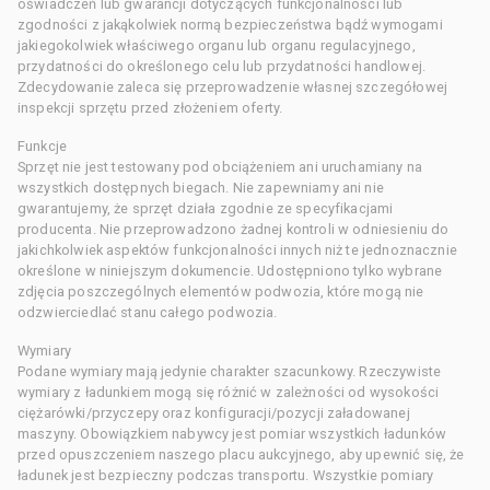
oświadczeń lub gwarancji dotyczących funkcjonalności lub
zgodności z jakąkolwiek normą bezpieczeństwa bądź wymogami
jakiegokolwiek właściwego organu lub organu regulacyjnego,
przydatności do określonego celu lub przydatności handlowej.
Zdecydowanie zaleca się przeprowadzenie własnej szczegółowej
inspekcji sprzętu przed złożeniem oferty.
Funkcje
Sprzęt nie jest testowany pod obciążeniem ani uruchamiany na
wszystkich dostępnych biegach. Nie zapewniamy ani nie
gwarantujemy, że sprzęt działa zgodnie ze specyfikacjami
producenta. Nie przeprowadzono żadnej kontroli w odniesieniu do
jakichkolwiek aspektów funkcjonalności innych niż te jednoznacznie
określone w niniejszym dokumencie. Udostępniono tylko wybrane
zdjęcia poszczególnych elementów podwozia, które mogą nie
odzwierciedlać stanu całego podwozia.
Wymiary
Podane wymiary mają jedynie charakter szacunkowy. Rzeczywiste
wymiary z ładunkiem mogą się różnić w zależności od wysokości
ciężarówki/przyczepy oraz konfiguracji/pozycji załadowanej
maszyny. Obowiązkiem nabywcy jest pomiar wszystkich ładunków
przed opuszczeniem naszego placu aukcyjnego, aby upewnić się, że
ładunek jest bezpieczny podczas transportu. Wszystkie pomiary