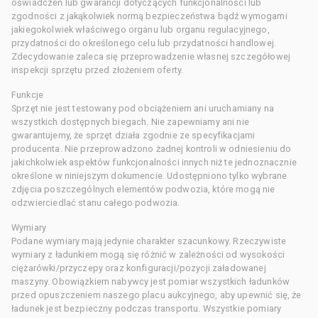
oświadczeń lub gwarancji dotyczących funkcjonalności lub
zgodności z jakąkolwiek normą bezpieczeństwa bądź wymogami
jakiegokolwiek właściwego organu lub organu regulacyjnego,
przydatności do określonego celu lub przydatności handlowej.
Zdecydowanie zaleca się przeprowadzenie własnej szczegółowej
inspekcji sprzętu przed złożeniem oferty.
Funkcje
Sprzęt nie jest testowany pod obciążeniem ani uruchamiany na
wszystkich dostępnych biegach. Nie zapewniamy ani nie
gwarantujemy, że sprzęt działa zgodnie ze specyfikacjami
producenta. Nie przeprowadzono żadnej kontroli w odniesieniu do
jakichkolwiek aspektów funkcjonalności innych niż te jednoznacznie
określone w niniejszym dokumencie. Udostępniono tylko wybrane
zdjęcia poszczególnych elementów podwozia, które mogą nie
odzwierciedlać stanu całego podwozia.
Wymiary
Podane wymiary mają jedynie charakter szacunkowy. Rzeczywiste
wymiary z ładunkiem mogą się różnić w zależności od wysokości
ciężarówki/przyczepy oraz konfiguracji/pozycji załadowanej
maszyny. Obowiązkiem nabywcy jest pomiar wszystkich ładunków
przed opuszczeniem naszego placu aukcyjnego, aby upewnić się, że
ładunek jest bezpieczny podczas transportu. Wszystkie pomiary