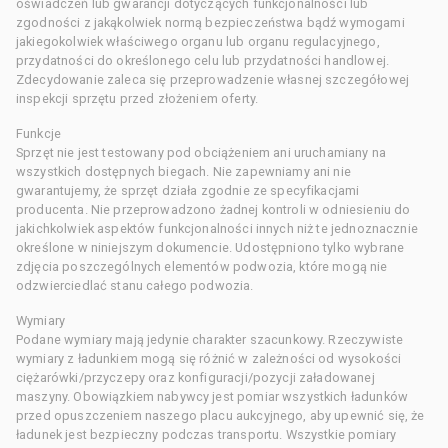
oświadczeń lub gwarancji dotyczących funkcjonalności lub
zgodności z jakąkolwiek normą bezpieczeństwa bądź wymogami
jakiegokolwiek właściwego organu lub organu regulacyjnego,
przydatności do określonego celu lub przydatności handlowej.
Zdecydowanie zaleca się przeprowadzenie własnej szczegółowej
inspekcji sprzętu przed złożeniem oferty.
Funkcje
Sprzęt nie jest testowany pod obciążeniem ani uruchamiany na
wszystkich dostępnych biegach. Nie zapewniamy ani nie
gwarantujemy, że sprzęt działa zgodnie ze specyfikacjami
producenta. Nie przeprowadzono żadnej kontroli w odniesieniu do
jakichkolwiek aspektów funkcjonalności innych niż te jednoznacznie
określone w niniejszym dokumencie. Udostępniono tylko wybrane
zdjęcia poszczególnych elementów podwozia, które mogą nie
odzwierciedlać stanu całego podwozia.
Wymiary
Podane wymiary mają jedynie charakter szacunkowy. Rzeczywiste
wymiary z ładunkiem mogą się różnić w zależności od wysokości
ciężarówki/przyczepy oraz konfiguracji/pozycji załadowanej
maszyny. Obowiązkiem nabywcy jest pomiar wszystkich ładunków
przed opuszczeniem naszego placu aukcyjnego, aby upewnić się, że
ładunek jest bezpieczny podczas transportu. Wszystkie pomiary