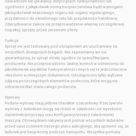
oświadczeń lub gwarancji dotyczących funkcjonalności lub
zgodności z jakąkolwiek normą bezpieczeństwa bądź wymogami
jakiegokolwiek właściwego organu lub organu regulacyjnego,
przydatności do określonego celu lub przydatności handlowej.
Zdecydowanie zaleca się przeprowadzenie własnej szczegółowej
inspekcji sprzętu przed złożeniem oferty.
Funkcje
Sprzęt nie jest testowany pod obciążeniem ani uruchamiany na
wszystkich dostępnych biegach. Nie zapewniamy ani nie
gwarantujemy, że sprzęt działa zgodnie ze specyfikacjami
producenta. Nie przeprowadzono żadnej kontroli w odniesieniu do
jakichkolwiek aspektów funkcjonalności innych niż te jednoznacznie
określone w niniejszym dokumencie. Udostępniono tylko wybrane
zdjęcia poszczególnych elementów podwozia, które mogą nie
odzwierciedlać stanu całego podwozia.
Wymiary
Podane wymiary mają jedynie charakter szacunkowy. Rzeczywiste
wymiary z ładunkiem mogą się różnić w zależności od wysokości
ciężarówki/przyczepy oraz konfiguracji/pozycji załadowanej
maszyny. Obowiązkiem nabywcy jest pomiar wszystkich ładunków
przed opuszczeniem naszego placu aukcyjnego, aby upewnić się, że
ładunek jest bezpieczny podczas transportu. Wszystkie pomiary