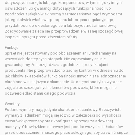
dotyczących sprzętu lub jego komponentów, w tym między innymi
oświadczeń lub gwarancji dotyczących funkcjonalności lub
zgodności z jakąkolwiek normą bezpieczeństwa bądź wymogami
jakiegokolwiek właściwego organu lub organu regulacyjnego,
przydatności do określonego celu lub przydatności handlowej.
Zdecydowanie zaleca się przeprowadzenie własnej szczegółowej
inspekcji sprzętu przed złożeniem oferty.
Funkcje
Sprzęt nie jest testowany pod obciążeniem ani uruchamiany na
wszystkich dostępnych biegach. Nie zapewniamy ani nie
gwarantujemy, że sprzęt działa zgodnie ze specyfikacjami
producenta. Nie przeprowadzono żadnej kontroli w odniesieniu do
jakichkolwiek aspektów funkcjonalności innych niż te jednoznacznie
określone w niniejszym dokumencie. Udostępniono tylko wybrane
zdjęcia poszczególnych elementów podwozia, które mogą nie
odzwierciedlać stanu całego podwozia.
Wymiary
Podane wymiary mają jedynie charakter szacunkowy. Rzeczywiste
wymiary z ładunkiem mogą się różnić w zależności od wysokości
ciężarówki/przyczepy oraz konfiguracji/pozycji załadowanej
maszyny. Obowiązkiem nabywcy jest pomiar wszystkich ładunków
przed opuszczeniem naszego placu aukcyjnego, aby upewnić się, że