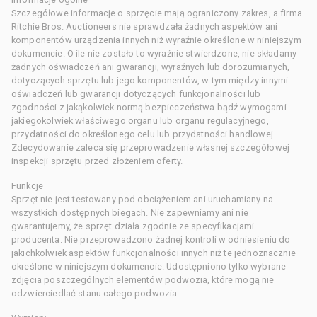
Szczegółowe informacje o sprzęcie mają ograniczony zakres, a firma
Ritchie Bros. Auctioneers nie sprawdzała żadnych aspektów ani
komponentów urządzenia innych niż wyraźnie określone w niniejszym
dokumencie. O ile nie zostało to wyraźnie stwierdzone, nie składamy
żadnych oświadczeń ani gwarancji, wyraźnych lub dorozumianych,
dotyczących sprzętu lub jego komponentów, w tym między innymi
oświadczeń lub gwarancji dotyczących funkcjonalności lub
zgodności z jakąkolwiek normą bezpieczeństwa bądź wymogami
jakiegokolwiek właściwego organu lub organu regulacyjnego,
przydatności do określonego celu lub przydatności handlowej.
Zdecydowanie zaleca się przeprowadzenie własnej szczegółowej
inspekcji sprzętu przed złożeniem oferty.
Funkcje
Sprzęt nie jest testowany pod obciążeniem ani uruchamiany na
wszystkich dostępnych biegach. Nie zapewniamy ani nie
gwarantujemy, że sprzęt działa zgodnie ze specyfikacjami
producenta. Nie przeprowadzono żadnej kontroli w odniesieniu do
jakichkolwiek aspektów funkcjonalności innych niż te jednoznacznie
określone w niniejszym dokumencie. Udostępniono tylko wybrane
zdjęcia poszczególnych elementów podwozia, które mogą nie
odzwierciedlać stanu całego podwozia.