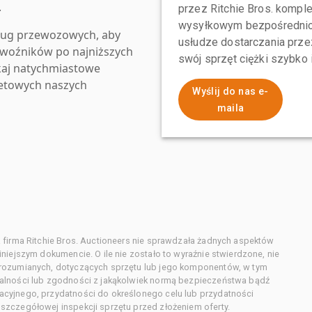
.
przez Ritchie Bros. komp
wysyłkowym bezpośrednio 
ług przewozowych, aby
usłudze dostarczania przez
zewoźników po najniższych
swój sprzęt ciężki szybko
kaj natychmiastowe
netowych naszych
Wyślij do nas e-
maila
 firma Ritchie Bros. Auctioneers nie sprawdzała żadnych aspektów
niejszym dokumencie. O ile nie zostało to wyraźnie stwierdzone, nie
orozumianych, dotyczących sprzętu lub jego komponentów, w tym
alności lub zgodności z jakąkolwiek normą bezpieczeństwa bądź
cyjnego, przydatności do określonego celu lub przydatności
zczegółowej inspekcji sprzętu przed złożeniem oferty.