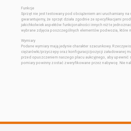
Funkcje
Sprzęt nie jest testowany pod obciążeniem ani uruchamiany na
gwarantujemy, że sprzęt działa zgodnie ze specyfikacjami pro
jakichkolwiek aspektów funkcjonalności innych niż te jednozn
wybrane zdjęcia poszczególnych elementów podwozia, które m
Wymiary
Podane wymiary mają jedynie charakter szacunkowy. Rzeczywis
ciężarówki/przyczepy oraz konfiguracji/pozycji załadowanej 
przed opuszczeniem naszego placu aukcyjnego, aby upewnić si
pomiary powinny zostać zweryfikowane przez nabywcę. Nie nal