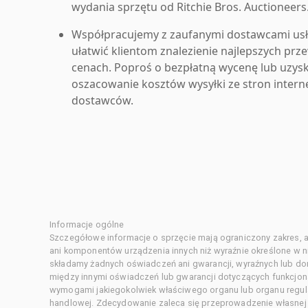
wydania sprzętu od Ritchie Bros. Auctioneers
Współpracujemy z zaufanymi dostawcami us
ułatwić klientom znalezienie najlepszych pr
cenach. Poproś o bezpłatną wycenę lub uzys
oszacowanie kosztów wysyłki ze stron inter
dostawców.
Informacje ogólne
Szczegółowe informacje o sprzęcie mają ograniczony zakres, a
ani komponentów urządzenia innych niż wyraźnie określone w ni
składamy żadnych oświadczeń ani gwarancji, wyraźnych lub d
między innymi oświadczeń lub gwarancji dotyczących funkcjon
wymogami jakiegokolwiek właściwego organu lub organu regula
handlowej. Zdecydowanie zaleca się przeprowadzenie własnej s