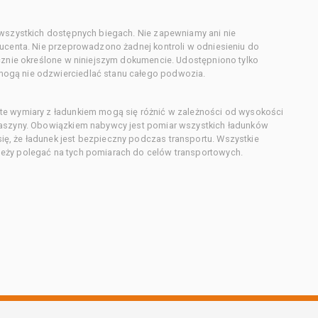
 wszystkich dostępnych biegach. Nie zapewniamy ani nie
ducenta. Nie przeprowadzono żadnej kontroli w odniesieniu do
acznie określone w niniejszym dokumencie. Udostępniono tylko
ogą nie odzwierciedlać stanu całego podwozia.
te wymiary z ładunkiem mogą się różnić w zależności od wysokości
maszyny. Obowiązkiem nabywcy jest pomiar wszystkich ładunków
ę, że ładunek jest bezpieczny podczas transportu. Wszystkie
eży polegać na tych pomiarach do celów transportowych.