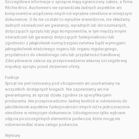
Szczegółowe informacje o sprzęcie mają ograniczony zakres, a firma
Ritchie Bros. Auctioneers nie sprawdzała żadnych aspektów ani
komponentów urządzenia innych niż wyraźnie określone w niniejszym
dokumencie. O ile nie zostało to wyraźnie stwierdzone, nie składamy
żadnych oświadczeń ani gwarancji, wyraźnych lub dorozumianych,
dotyczących sprzętu lub jego komponentów, w tym między innymi
oświadczeń lub gwarancji dotyczących funkcjonalności lub
zgodności z jakąkolwiek normą bezpieczeństwa bądź wymogami
jakiegokolwiek właściwego organu lub organu regulacyjnego,
przydatności do określonego celu lub przydatności handlowej.
Zdecydowanie zaleca się przeprowadzenie własnej szczegółowej
inspekcji sprzętu przed złożeniem oferty.
Funkcje
Sprzęt nie jest testowany pod obciążeniem ani uruchamiany na
wszystkich dostępnych biegach. Nie zapewniamy ani nie
gwarantujemy, że sprzęt działa zgodnie ze specyfikacjami
producenta. Nie przeprowadzono żadnej kontroli w odniesieniu do
jakichkolwiek aspektów funkcjonalności innych niż te jednoznacznie
określone w niniejszym dokumencie. Udostępniono tylko wybrane
zdjęcia poszczególnych elementów podwozia, które mogą nie
odzwierciedlać stanu całego podwozia.
Wymiary