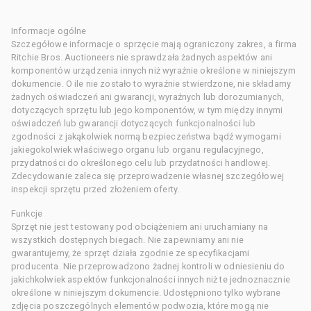
Informacje ogólne
Szczegółowe informacje o sprzęcie mają ograniczony zakres, a firma
Ritchie Bros. Auctioneers nie sprawdzała żadnych aspektów ani
komponentów urządzenia innych niż wyraźnie określone w niniejszym
dokumencie. O ile nie zostało to wyraźnie stwierdzone, nie składamy
żadnych oświadczeń ani gwarancji, wyraźnych lub dorozumianych,
dotyczących sprzętu lub jego komponentów, w tym między innymi
oświadczeń lub gwarancji dotyczących funkcjonalności lub
zgodności z jakąkolwiek normą bezpieczeństwa bądź wymogami
jakiegokolwiek właściwego organu lub organu regulacyjnego,
przydatności do określonego celu lub przydatności handlowej.
Zdecydowanie zaleca się przeprowadzenie własnej szczegółowej
inspekcji sprzętu przed złożeniem oferty.
Funkcje
Sprzęt nie jest testowany pod obciążeniem ani uruchamiany na
wszystkich dostępnych biegach. Nie zapewniamy ani nie
gwarantujemy, że sprzęt działa zgodnie ze specyfikacjami
producenta. Nie przeprowadzono żadnej kontroli w odniesieniu do
jakichkolwiek aspektów funkcjonalności innych niż te jednoznacznie
określone w niniejszym dokumencie. Udostępniono tylko wybrane
zdjęcia poszczególnych elementów podwozia, które mogą nie