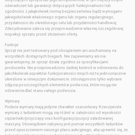
oświadczeń lub gwarancji dotyczących funkcjonalności lub
zgodności z jakąkolwiek normą bezpieczeństwa bądź wymogami
jakiegokolwiek właściwego organu lub organu regulacyjnego,
przydatności do określonego celu lub przydatności handlowej.
Zdecydowanie zaleca się przeprowadzenie własnej szczegółowej
inspekcji sprzętu przed złożeniem oferty.
Funkcje
Sprzęt nie jest testowany pod obciążeniem ani uruchamiany na
wszystkich dostępnych biegach. Nie zapewniamy ani nie
gwarantujemy, że sprzęt działa zgodnie ze specyfikacjami
producenta. Nie przeprowadzono żadnej kontroli w odniesieniu do
jakichkolwiek aspektów funkcjonalności innych niż te jednoznacznie
określone w niniejszym dokumencie. Udostępniono tylko wybrane
zdjęcia poszczególnych elementów podwozia, które mogą nie
odzwierciedlać stanu całego podwozia.
Wymiary
Podane wymiary mają jedynie charakter szacunkowy. Rzeczywiste
wymiary z ładunkiem mogą się różnić w zależności od wysokości
ciężarówki/przyczepy oraz konfiguracji/pozycji załadowanej
maszyny. Obowiązkiem nabywcy jest pomiar wszystkich ładunków
przed opuszczeniem naszego placu aukcyjnego, aby upewnić się, że