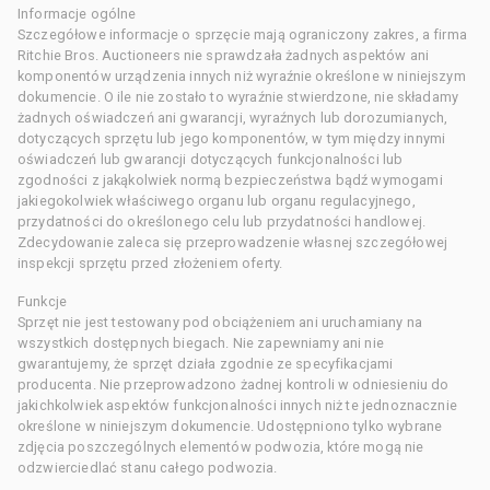
Informacje ogólne
Szczegółowe informacje o sprzęcie mają ograniczony zakres, a firma
Ritchie Bros. Auctioneers nie sprawdzała żadnych aspektów ani
komponentów urządzenia innych niż wyraźnie określone w niniejszym
dokumencie. O ile nie zostało to wyraźnie stwierdzone, nie składamy
żadnych oświadczeń ani gwarancji, wyraźnych lub dorozumianych,
dotyczących sprzętu lub jego komponentów, w tym między innymi
oświadczeń lub gwarancji dotyczących funkcjonalności lub
zgodności z jakąkolwiek normą bezpieczeństwa bądź wymogami
jakiegokolwiek właściwego organu lub organu regulacyjnego,
przydatności do określonego celu lub przydatności handlowej.
Zdecydowanie zaleca się przeprowadzenie własnej szczegółowej
inspekcji sprzętu przed złożeniem oferty.
Funkcje
Sprzęt nie jest testowany pod obciążeniem ani uruchamiany na
wszystkich dostępnych biegach. Nie zapewniamy ani nie
gwarantujemy, że sprzęt działa zgodnie ze specyfikacjami
producenta. Nie przeprowadzono żadnej kontroli w odniesieniu do
jakichkolwiek aspektów funkcjonalności innych niż te jednoznacznie
określone w niniejszym dokumencie. Udostępniono tylko wybrane
zdjęcia poszczególnych elementów podwozia, które mogą nie
odzwierciedlać stanu całego podwozia.