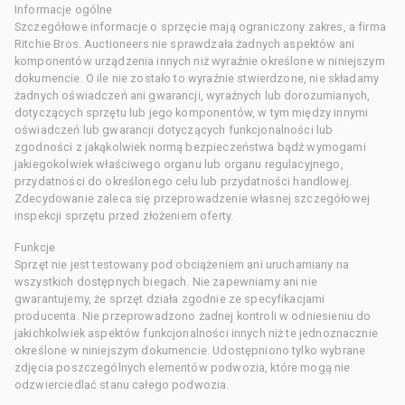
Informacje ogólne
Szczegółowe informacje o sprzęcie mają ograniczony zakres, a firma
Ritchie Bros. Auctioneers nie sprawdzała żadnych aspektów ani
komponentów urządzenia innych niż wyraźnie określone w niniejszym
dokumencie. O ile nie zostało to wyraźnie stwierdzone, nie składamy
żadnych oświadczeń ani gwarancji, wyraźnych lub dorozumianych,
dotyczących sprzętu lub jego komponentów, w tym między innymi
oświadczeń lub gwarancji dotyczących funkcjonalności lub
zgodności z jakąkolwiek normą bezpieczeństwa bądź wymogami
jakiegokolwiek właściwego organu lub organu regulacyjnego,
przydatności do określonego celu lub przydatności handlowej.
Zdecydowanie zaleca się przeprowadzenie własnej szczegółowej
inspekcji sprzętu przed złożeniem oferty.
Funkcje
Sprzęt nie jest testowany pod obciążeniem ani uruchamiany na
wszystkich dostępnych biegach. Nie zapewniamy ani nie
gwarantujemy, że sprzęt działa zgodnie ze specyfikacjami
producenta. Nie przeprowadzono żadnej kontroli w odniesieniu do
jakichkolwiek aspektów funkcjonalności innych niż te jednoznacznie
określone w niniejszym dokumencie. Udostępniono tylko wybrane
zdjęcia poszczególnych elementów podwozia, które mogą nie
odzwierciedlać stanu całego podwozia.