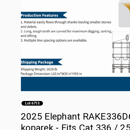
Lot 6713
2025 Elephant RAKE336D65
koparek - Fits Cat 336 / 2