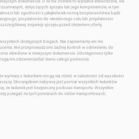
niejszym dokumencie. O ile nie zostało to wyraźnie stwierdzone, nie
orozumianych, dotyczących sprzętu lub jego komponentów, w tym
alności lub zgodności z jakąkolwiek normą bezpieczeństwa bądź
cyjnego, przydatności do określonego celu lub przydatności
zczegółowej inspekcji sprzętu przed złożeniem oferty.
 wszystkich dostępnych biegach. Nie zapewniamy ani nie
ducenta. Nie przeprowadzono żadnej kontroli w odniesieniu do
acznie określone w niniejszym dokumencie. Udostępniono tylko
ogą nie odzwierciedlać stanu całego podwozia.
te wymiary z ładunkiem mogą się różnić w zależności od wysokości
maszyny. Obowiązkiem nabywcy jest pomiar wszystkich ładunków
ę, że ładunek jest bezpieczny podczas transportu. Wszystkie
eży polegać na tych pomiarach do celów transportowych.