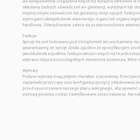
ani komponentów urządzenia innych niż wyraźnie określone w ni
składamy żadnych oświadczeń ani gwarancji, wyraźnych lub d
między innymi oświadczeń lub gwarancji dotyczących funkcjon
wymogami jakiegokolwiek właściwego organu lub organu regula
handlowej. Zdecydowanie zaleca się przeprowadzenie własnej s
Funkcje
Sprzęt nie jest testowany pod obciążeniem ani uruchamiany na
gwarantujemy, że sprzęt działa zgodnie ze specyfikacjami pro
jakichkolwiek aspektów funkcjonalności innych niż te jednozn
wybrane zdjęcia poszczególnych elementów podwozia, które m
Wymiary
Podane wymiary mają jedynie charakter szacunkowy. Rzeczywis
ciężarówki/przyczepy oraz konfiguracji/pozycji załadowanej 
przed opuszczeniem naszego placu aukcyjnego, aby upewnić si
pomiary powinny zostać zweryfikowane przez nabywcę. Nie nal