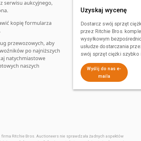
z serwisu aukcyjnego,
Uzyskaj wycenę
ona.
awić kopię formularza
Dostarcz swój sprzęt ciężk
.
przez Ritchie Bros. komp
wysyłkowym bezpośrednio 
ług przewozowych, aby
usłudze dostarczania przez
zewoźników po najniższych
swój sprzęt ciężki szybko
kaj natychmiastowe
netowych naszych
Wyślij do nas e-
maila
 firma Ritchie Bros. Auctioneers nie sprawdzała żadnych aspektów