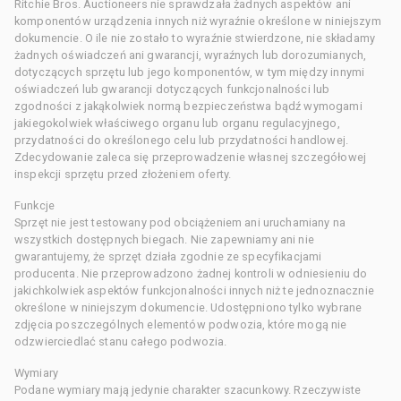
Ritchie Bros. Auctioneers nie sprawdzała żadnych aspektów ani
komponentów urządzenia innych niż wyraźnie określone w niniejszym
dokumencie. O ile nie zostało to wyraźnie stwierdzone, nie składamy
żadnych oświadczeń ani gwarancji, wyraźnych lub dorozumianych,
dotyczących sprzętu lub jego komponentów, w tym między innymi
oświadczeń lub gwarancji dotyczących funkcjonalności lub
zgodności z jakąkolwiek normą bezpieczeństwa bądź wymogami
jakiegokolwiek właściwego organu lub organu regulacyjnego,
przydatności do określonego celu lub przydatności handlowej.
Zdecydowanie zaleca się przeprowadzenie własnej szczegółowej
inspekcji sprzętu przed złożeniem oferty.
Funkcje
Sprzęt nie jest testowany pod obciążeniem ani uruchamiany na
wszystkich dostępnych biegach. Nie zapewniamy ani nie
gwarantujemy, że sprzęt działa zgodnie ze specyfikacjami
producenta. Nie przeprowadzono żadnej kontroli w odniesieniu do
jakichkolwiek aspektów funkcjonalności innych niż te jednoznacznie
określone w niniejszym dokumencie. Udostępniono tylko wybrane
zdjęcia poszczególnych elementów podwozia, które mogą nie
odzwierciedlać stanu całego podwozia.
Wymiary
Podane wymiary mają jedynie charakter szacunkowy. Rzeczywiste