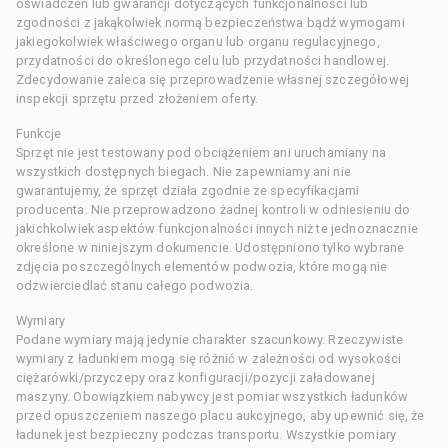
oświadczeń lub gwarancji dotyczących funkcjonalności lub
zgodności z jakąkolwiek normą bezpieczeństwa bądź wymogami
jakiegokolwiek właściwego organu lub organu regulacyjnego,
przydatności do określonego celu lub przydatności handlowej.
Zdecydowanie zaleca się przeprowadzenie własnej szczegółowej
inspekcji sprzętu przed złożeniem oferty.
Funkcje
Sprzęt nie jest testowany pod obciążeniem ani uruchamiany na
wszystkich dostępnych biegach. Nie zapewniamy ani nie
gwarantujemy, że sprzęt działa zgodnie ze specyfikacjami
producenta. Nie przeprowadzono żadnej kontroli w odniesieniu do
jakichkolwiek aspektów funkcjonalności innych niż te jednoznacznie
określone w niniejszym dokumencie. Udostępniono tylko wybrane
zdjęcia poszczególnych elementów podwozia, które mogą nie
odzwierciedlać stanu całego podwozia.
Wymiary
Podane wymiary mają jedynie charakter szacunkowy. Rzeczywiste
wymiary z ładunkiem mogą się różnić w zależności od wysokości
ciężarówki/przyczepy oraz konfiguracji/pozycji załadowanej
maszyny. Obowiązkiem nabywcy jest pomiar wszystkich ładunków
przed opuszczeniem naszego placu aukcyjnego, aby upewnić się, że
ładunek jest bezpieczny podczas transportu. Wszystkie pomiary