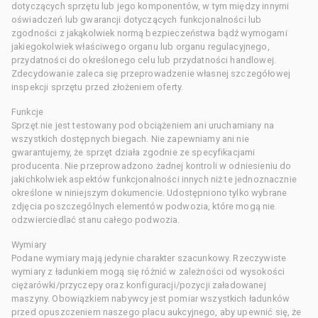
dotyczących sprzętu lub jego komponentów, w tym między innymi
oświadczeń lub gwarancji dotyczących funkcjonalności lub
zgodności z jakąkolwiek normą bezpieczeństwa bądź wymogami
jakiegokolwiek właściwego organu lub organu regulacyjnego,
przydatności do określonego celu lub przydatności handlowej.
Zdecydowanie zaleca się przeprowadzenie własnej szczegółowej
inspekcji sprzętu przed złożeniem oferty.
Funkcje
Sprzęt nie jest testowany pod obciążeniem ani uruchamiany na
wszystkich dostępnych biegach. Nie zapewniamy ani nie
gwarantujemy, że sprzęt działa zgodnie ze specyfikacjami
producenta. Nie przeprowadzono żadnej kontroli w odniesieniu do
jakichkolwiek aspektów funkcjonalności innych niż te jednoznacznie
określone w niniejszym dokumencie. Udostępniono tylko wybrane
zdjęcia poszczególnych elementów podwozia, które mogą nie
odzwierciedlać stanu całego podwozia.
Wymiary
Podane wymiary mają jedynie charakter szacunkowy. Rzeczywiste
wymiary z ładunkiem mogą się różnić w zależności od wysokości
ciężarówki/przyczepy oraz konfiguracji/pozycji załadowanej
maszyny. Obowiązkiem nabywcy jest pomiar wszystkich ładunków
przed opuszczeniem naszego placu aukcyjnego, aby upewnić się, że