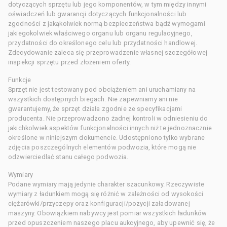
dotyczących sprzętu lub jego komponentów, w tym między innymi
oświadczeń lub gwarancji dotyczących funkcjonalności lub
zgodności z jakąkolwiek normą bezpieczeństwa bądź wymogami
jakiegokolwiek właściwego organu lub organu regulacyjnego,
przydatności do określonego celu lub przydatności handlowej.
Zdecydowanie zaleca się przeprowadzenie własnej szczegółowej
inspekcji sprzętu przed złożeniem oferty.
Funkcje
Sprzęt nie jest testowany pod obciążeniem ani uruchamiany na
wszystkich dostępnych biegach. Nie zapewniamy ani nie
gwarantujemy, że sprzęt działa zgodnie ze specyfikacjami
producenta. Nie przeprowadzono żadnej kontroli w odniesieniu do
jakichkolwiek aspektów funkcjonalności innych niż te jednoznacznie
określone w niniejszym dokumencie. Udostępniono tylko wybrane
zdjęcia poszczególnych elementów podwozia, które mogą nie
odzwierciedlać stanu całego podwozia.
Wymiary
Podane wymiary mają jedynie charakter szacunkowy. Rzeczywiste
wymiary z ładunkiem mogą się różnić w zależności od wysokości
ciężarówki/przyczepy oraz konfiguracji/pozycji załadowanej
maszyny. Obowiązkiem nabywcy jest pomiar wszystkich ładunków
przed opuszczeniem naszego placu aukcyjnego, aby upewnić się, że