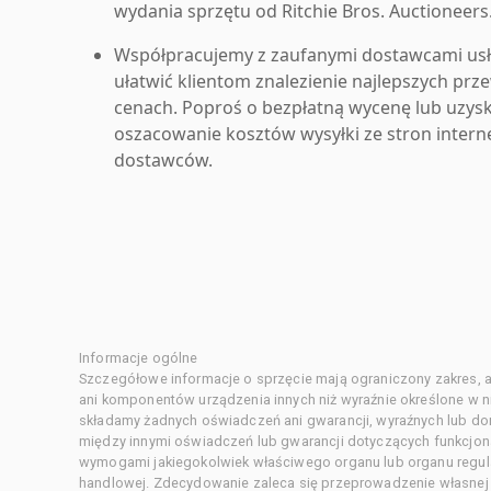
wydania sprzętu od Ritchie Bros. Auctioneers
Współpracujemy z zaufanymi dostawcami us
ułatwić klientom znalezienie najlepszych pr
cenach. Poproś o bezpłatną wycenę lub uzys
oszacowanie kosztów wysyłki ze stron inter
dostawców.
Informacje ogólne
Szczegółowe informacje o sprzęcie mają ograniczony zakres, a
ani komponentów urządzenia innych niż wyraźnie określone w ni
składamy żadnych oświadczeń ani gwarancji, wyraźnych lub d
między innymi oświadczeń lub gwarancji dotyczących funkcjon
wymogami jakiegokolwiek właściwego organu lub organu regula
handlowej. Zdecydowanie zaleca się przeprowadzenie własnej s