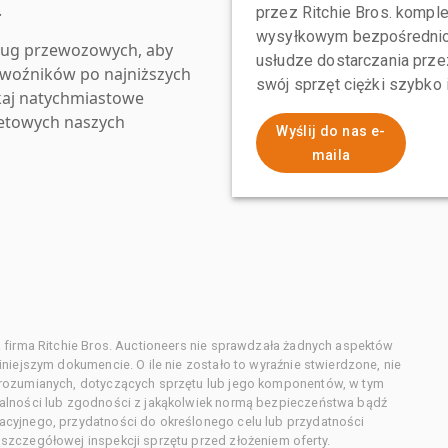
.
przez Ritchie Bros. komp
wysyłkowym bezpośrednio 
ług przewozowych, aby
usłudze dostarczania przez
zewoźników po najniższych
swój sprzęt ciężki szybko
kaj natychmiastowe
netowych naszych
Wyślij do nas e-
maila
 firma Ritchie Bros. Auctioneers nie sprawdzała żadnych aspektów
niejszym dokumencie. O ile nie zostało to wyraźnie stwierdzone, nie
orozumianych, dotyczących sprzętu lub jego komponentów, w tym
alności lub zgodności z jakąkolwiek normą bezpieczeństwa bądź
cyjnego, przydatności do określonego celu lub przydatności
zczegółowej inspekcji sprzętu przed złożeniem oferty.