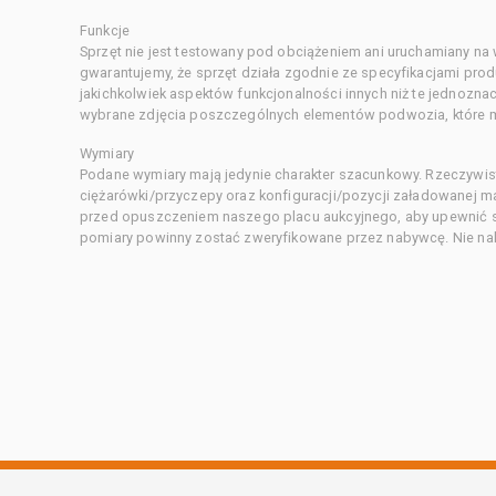
Funkcje
Sprzęt nie jest testowany pod obciążeniem ani uruchamiany na
gwarantujemy, że sprzęt działa zgodnie ze specyfikacjami pro
jakichkolwiek aspektów funkcjonalności innych niż te jednozn
wybrane zdjęcia poszczególnych elementów podwozia, które m
Wymiary
Podane wymiary mają jedynie charakter szacunkowy. Rzeczywis
ciężarówki/przyczepy oraz konfiguracji/pozycji załadowanej 
przed opuszczeniem naszego placu aukcyjnego, aby upewnić si
pomiary powinny zostać zweryfikowane przez nabywcę. Nie nal