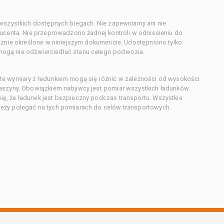
 wszystkich dostępnych biegach. Nie zapewniamy ani nie
ducenta. Nie przeprowadzono żadnej kontroli w odniesieniu do
acznie określone w niniejszym dokumencie. Udostępniono tylko
ogą nie odzwierciedlać stanu całego podwozia.
te wymiary z ładunkiem mogą się różnić w zależności od wysokości
maszyny. Obowiązkiem nabywcy jest pomiar wszystkich ładunków
ę, że ładunek jest bezpieczny podczas transportu. Wszystkie
eży polegać na tych pomiarach do celów transportowych.