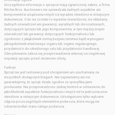
Szczegółowe informacje o sprzęcie mają ograniczony zakres, a firma
Ritchie Bros. Auctioneers nie sprawdzała żadnych aspektów ani
komponentów urządzenia innych niż wyraźnie określone w niniejszym
dokumencie. O ile nie zostało to wyraźnie stwierdzone, nie składamy
żadnych oświadczeń ani gwarancji, wyraźnych lub dorozumianych,
dotyczących sprzętu lub jego komponentów, w tym między innymi
oświadczeń lub gwarancji dotyczących funkcjonalności lub
zgodności z jakąkolwiek normą bezpieczeństwa bądź wymogami
jakiegokolwiek właściwego organu lub organu regulacyjnego,
przydatności do określonego celu lub przydatności handlowej.
Zdecydowanie zaleca się przeprowadzenie własnej szczegółowej
inspekcji sprzętu przed złożeniem oferty.
Funkcje
Sprzęt nie jest testowany pod obciążeniem ani uruchamiany na
wszystkich dostępnych biegach. Nie zapewniamy ani nie
gwarantujemy, że sprzęt działa zgodnie ze specyfikacjami
producenta. Nie przeprowadzono żadnej kontroli w odniesieniu do
jakichkolwiek aspektów funkcjonalności innych niż te jednoznacznie
określone w niniejszym dokumencie. Udostępniono tylko wybrane
zdjęcia poszczególnych elementów podwozia, które mogą nie
odzwierciedlać stanu całego podwozia.