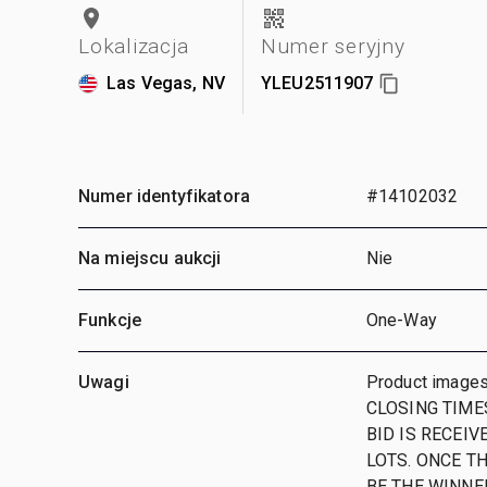
Lokalizacja
Numer seryjny
Las Vegas, NV
YLEU2511907
Numer identyfikatora
#14102032
Na miejscu aukcji
Nie
Funkcje
One-Way
Uwagi
Product images
CLOSING TIMES
BID IS RECEIV
LOTS. ONCE TH
BE THE WINNE