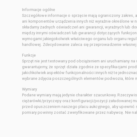
Informacje ogólne
Szczegółowe informacje o sprzęcie mają ograniczony zakres, a
ani komponentów urządzenia innych niż wyraźnie określone w ni
składamy żadnych oświadczeń ani gwarancji, wyraźnych lub d
między innymi oświadczeń lub gwarancji dotyczących funkcjon
wymogami jakiegokolwiek właściwego organu lub organu regula
handlowej. Zdecydowanie zaleca się przeprowadzenie własnej s
Funkcje
Sprzęt nie jest testowany pod obciążeniem ani uruchamiany na
gwarantujemy, że sprzęt działa zgodnie ze specyfikacjami pro
jakichkolwiek aspektów funkcjonalności innych niż te jednozn
wybrane zdjęcia poszczególnych elementów podwozia, które m
Wymiary
Podane wymiary mają jedynie charakter szacunkowy. Rzeczywis
ciężarówki/przyczepy oraz konfiguracji/pozycji załadowanej 
przed opuszczeniem naszego placu aukcyjnego, aby upewnić si
pomiary powinny zostać zweryfikowane przez nabywcę. Nie nal