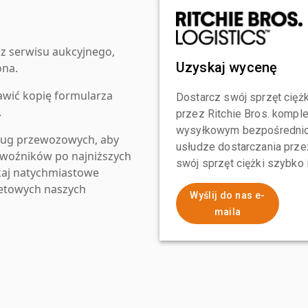
z serwisu aukcyjnego,
Uzyskaj wycenę
ona.
awić kopię formularza
Dostarcz swój sprzęt ciężk
.
przez Ritchie Bros. komp
wysyłkowym bezpośrednio 
ług przewozowych, aby
usłudze dostarczania przez
zewoźników po najniższych
swój sprzęt ciężki szybko
kaj natychmiastowe
netowych naszych
Wyślij do nas e-
maila