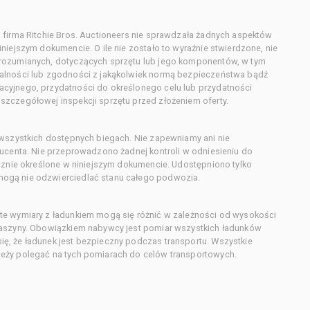
 firma Ritchie Bros. Auctioneers nie sprawdzała żadnych aspektów
niejszym dokumencie. O ile nie zostało to wyraźnie stwierdzone, nie
orozumianych, dotyczących sprzętu lub jego komponentów, w tym
alności lub zgodności z jakąkolwiek normą bezpieczeństwa bądź
cyjnego, przydatności do określonego celu lub przydatności
zczegółowej inspekcji sprzętu przed złożeniem oferty.
 wszystkich dostępnych biegach. Nie zapewniamy ani nie
ducenta. Nie przeprowadzono żadnej kontroli w odniesieniu do
acznie określone w niniejszym dokumencie. Udostępniono tylko
ogą nie odzwierciedlać stanu całego podwozia.
te wymiary z ładunkiem mogą się różnić w zależności od wysokości
maszyny. Obowiązkiem nabywcy jest pomiar wszystkich ładunków
ę, że ładunek jest bezpieczny podczas transportu. Wszystkie
eży polegać na tych pomiarach do celów transportowych.