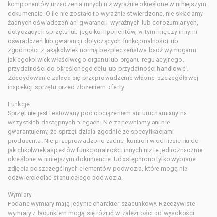
komponentów urządzenia innych niż wyraźnie określone w niniejszym
dokumencie. O ile nie zostało to wyraźnie stwierdzone, nie składamy
żadnych oświadczeń ani gwarancji, wyraźnych lub dorozumianych,
dotyczących sprzętu lub jego komponentów, w tym między innymi
oświadczeń lub gwarancji dotyczących funkcjonalności lub
zgodności z jakąkolwiek normą bezpieczeństwa bądź wymogami
jakiegokolwiek właściwego organu lub organu regulacyjnego,
przydatności do określonego celu lub przydatności handlowej.
Zdecydowanie zaleca się przeprowadzenie własnej szczegółowej
inspekcji sprzętu przed złożeniem oferty.
Funkcje
Sprzęt nie jest testowany pod obciążeniem ani uruchamiany na
wszystkich dostępnych biegach. Nie zapewniamy ani nie
gwarantujemy, że sprzęt działa zgodnie ze specyfikacjami
producenta. Nie przeprowadzono żadnej kontroli w odniesieniu do
jakichkolwiek aspektów funkcjonalności innych niż te jednoznacznie
określone w niniejszym dokumencie. Udostępniono tylko wybrane
zdjęcia poszczególnych elementów podwozia, które mogą nie
odzwierciedlać stanu całego podwozia.
Wymiary
Podane wymiary mają jedynie charakter szacunkowy. Rzeczywiste
wymiary z ładunkiem mogą się różnić w zależności od wysokości