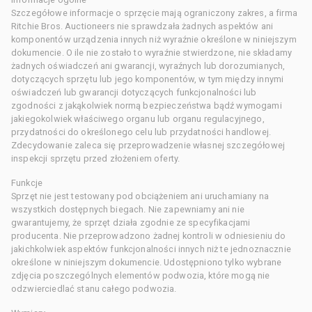
Szczegółowe informacje o sprzęcie mają ograniczony zakres, a firma
Ritchie Bros. Auctioneers nie sprawdzała żadnych aspektów ani
komponentów urządzenia innych niż wyraźnie określone w niniejszym
dokumencie. O ile nie zostało to wyraźnie stwierdzone, nie składamy
żadnych oświadczeń ani gwarancji, wyraźnych lub dorozumianych,
dotyczących sprzętu lub jego komponentów, w tym między innymi
oświadczeń lub gwarancji dotyczących funkcjonalności lub
zgodności z jakąkolwiek normą bezpieczeństwa bądź wymogami
jakiegokolwiek właściwego organu lub organu regulacyjnego,
przydatności do określonego celu lub przydatności handlowej.
Zdecydowanie zaleca się przeprowadzenie własnej szczegółowej
inspekcji sprzętu przed złożeniem oferty.
Funkcje
Sprzęt nie jest testowany pod obciążeniem ani uruchamiany na
wszystkich dostępnych biegach. Nie zapewniamy ani nie
gwarantujemy, że sprzęt działa zgodnie ze specyfikacjami
producenta. Nie przeprowadzono żadnej kontroli w odniesieniu do
jakichkolwiek aspektów funkcjonalności innych niż te jednoznacznie
określone w niniejszym dokumencie. Udostępniono tylko wybrane
zdjęcia poszczególnych elementów podwozia, które mogą nie
odzwierciedlać stanu całego podwozia.