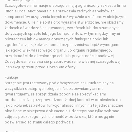
Szczegółowe informacje o sprzęcie mają ograniczony zakres, a firma
Ritchie Bros. Auctioneers nie sprawdzała żadnych aspektów ani
komponentów urządzenia innych niż wyraźnie określone w niniejszym
dokumencie. O ile nie zostało to wyraźnie stwierdzone, nie składamy
żadnych oświadczeń ani gwarancji, wyraźnych lub dorozumianych,
dotyczących sprzętu lub jego komponentów, w tym między innymi
oświadczeń lub gwarancji dotyczących funkcjonalności lub
zgodności z jakąkolwiek normą bezpieczeństwa bądź wymogami
jakiegokolwiek właściwego organu lub organu regulacyjnego,
przydatności do określonego celu lub przydatności handlowej.
Zdecydowanie zaleca się przeprowadzenie własnej szczegółowej
inspekcji sprzętu przed złożeniem oferty.
Funkcje
Sprzęt nie jest testowany pod obciążeniem ani uruchamiany na
wszystkich dostępnych biegach. Nie zapewniamy ani nie
gwarantujemy, że sprzęt działa zgodnie ze specyfikacjami
producenta. Nie przeprowadzono żadnej kontroli w odniesieniu do
jakichkolwiek aspektów funkcjonalności innych niż te jednoznacznie
określone w niniejszym dokumencie. Udostępniono tylko wybrane
zdjęcia poszczególnych elementów podwozia, które mogą nie
odzwierciedlać stanu całego podwozia.