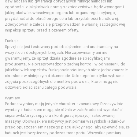
oświadczeń lub gwarancji dotyczących funkcjonalności lub
zgodności z jakąkolwiek normą bezpieczeństwa bądź wymogami
jakiegokolwiek właściwego organu lub organu regulacyjnego,
przydatności do określonego celu lub przydatności handlowej.
Zdecydowanie zaleca się przeprowadzenie własnej szczegółowej
inspekcji sprzętu przed złożeniem oferty.
Funkcje
Sprzęt nie jest testowany pod obciążeniem ani uruchamiany na
wszystkich dostępnych biegach. Nie zapewniamy ani nie
gwarantujemy, że sprzęt działa zgodnie ze specyfikacjami
producenta. Nie przeprowadzono żadnej kontroli w odniesieniu do
jakichkolwiek aspektów funkcjonalności innych niż te jednoznacznie
określone w niniejszym dokumencie. Udostępniono tylko wybrane
zdjęcia poszczególnych elementów podwozia, które mogą nie
odzwierciedlać stanu całego podwozia.
Wymiary
Podane wymiary mają jedynie charakter szacunkowy. Rzeczywiste
wymiary z ładunkiem mogą się różnić w zależności od wysokości
ciężarówki/przyczepy oraz konfiguracji/pozycji załadowanej
maszyny. Obowiązkiem nabywcy jest pomiar wszystkich ładunków
przed opuszczeniem naszego placu aukcyjnego, aby upewnić się, że
ładunek jest bezpieczny podczas transportu. Wszystkie pomiary