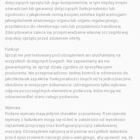
dotyczących sprzętu lub jego komponentów, w tym między innymi
oświadczeń lub gwarancji dotyczących funkcjonalności lub
zgodności z jakąkolwiek normą bezpieczeństwa bądź wymogami
jakiegokolwiek właściwego organu lub organu regulacyjnego,
przydatności do określonego celu lub przydatności handlowej.
Zdecydowanie zaleca się przeprowadzenie własnej szczegółowej
inspekcji sprzętu przed złożeniem oferty.
Funkcje
Sprzęt nie jest testowany pod obciążeniem ani uruchamiany na
wszystkich dostępnych biegach. Nie zapewniamy ani nie
gwarantujemy, że sprzęt działa zgodnie ze specyfikacjami
producenta. Nie przeprowadzono żadnej kontroli w odniesieniu do
jakichkolwiek aspektów funkcjonalności innych niż te jednoznacznie
określone w niniejszym dokumencie. Udostępniono tylko wybrane
zdjęcia poszczególnych elementów podwozia, które mogą nie
odzwierciedlać stanu całego podwozia.
Wymiary
Podane wymiary mają jedynie charakter szacunkowy. Rzeczywiste
wymiary z ładunkiem mogą się różnić w zależności od wysokości
ciężarówki/przyczepy oraz konfiguracji/pozycji załadowanej
maszyny. Obowiązkiem nabywcy jest pomiar wszystkich ładunków
przed opuszczeniem naszego placu aukcyjnego, aby upewnić się, że