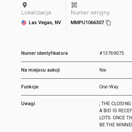
Lokalizacja
Numer seryjny
Las Vegas, NV
MMPU1066307
Numer identyfikatora
#13769075
Na miejscu aukcji
Nie
Funkcje
One-Way
Uwagi
; THE CLOSING
A BID IS RECE
LOTS. ONCE TH
BE THE WINNE