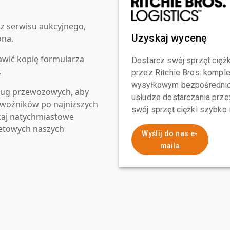
z serwisu aukcyjnego,
Uzyskaj wycenę
ona.
awić kopię formularza
Dostarcz swój sprzęt ciężk
.
przez Ritchie Bros. komp
wysyłkowym bezpośrednio 
ług przewozowych, aby
usłudze dostarczania przez
zewoźników po najniższych
swój sprzęt ciężki szybko
kaj natychmiastowe
netowych naszych
Wyślij do nas e-
maila