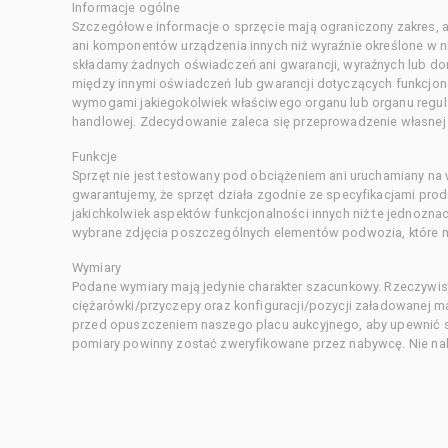
Informacje ogólne
Szczegółowe informacje o sprzęcie mają ograniczony zakres, a
ani komponentów urządzenia innych niż wyraźnie określone w ni
składamy żadnych oświadczeń ani gwarancji, wyraźnych lub d
między innymi oświadczeń lub gwarancji dotyczących funkcjon
wymogami jakiegokolwiek właściwego organu lub organu regula
handlowej. Zdecydowanie zaleca się przeprowadzenie własnej s
Funkcje
Sprzęt nie jest testowany pod obciążeniem ani uruchamiany na
gwarantujemy, że sprzęt działa zgodnie ze specyfikacjami pro
jakichkolwiek aspektów funkcjonalności innych niż te jednozn
wybrane zdjęcia poszczególnych elementów podwozia, które m
Wymiary
Podane wymiary mają jedynie charakter szacunkowy. Rzeczywis
ciężarówki/przyczepy oraz konfiguracji/pozycji załadowanej 
przed opuszczeniem naszego placu aukcyjnego, aby upewnić si
pomiary powinny zostać zweryfikowane przez nabywcę. Nie nal