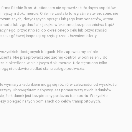
 firma Ritchie Bros. Auctioneers nie sprawdzała żadnych aspektów
niejszym dokumencie. O ile nie zostało to wyraźnie stwierdzone, nie
orozumianych, dotyczących sprzętu lub jego komponentów, w tym
alności lub zgodności z jakąkolwiek normą bezpieczeństwa bądź
cyjnego, przydatności do określonego celu lub przydatności
zczegółowej inspekcji sprzętu przed złożeniem oferty.
 wszystkich dostępnych biegach. Nie zapewniamy ani nie
ducenta. Nie przeprowadzono żadnej kontroli w odniesieniu do
acznie określone w niniejszym dokumencie. Udostępniono tylko
ogą nie odzwierciedlać stanu całego podwozia.
te wymiary z ładunkiem mogą się różnić w zależności od wysokości
maszyny. Obowiązkiem nabywcy jest pomiar wszystkich ładunków
ę, że ładunek jest bezpieczny podczas transportu. Wszystkie
eży polegać na tych pomiarach do celów transportowych.