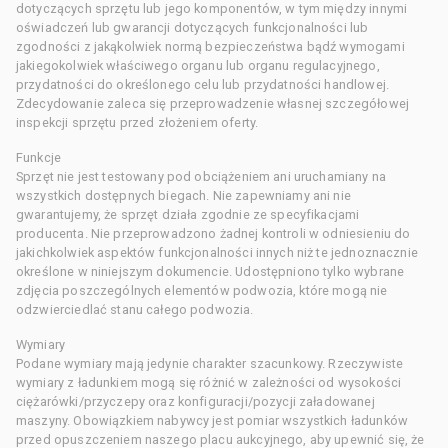
dotyczących sprzętu lub jego komponentów, w tym między innymi
oświadczeń lub gwarancji dotyczących funkcjonalności lub
zgodności z jakąkolwiek normą bezpieczeństwa bądź wymogami
jakiegokolwiek właściwego organu lub organu regulacyjnego,
przydatności do określonego celu lub przydatności handlowej.
Zdecydowanie zaleca się przeprowadzenie własnej szczegółowej
inspekcji sprzętu przed złożeniem oferty.
Funkcje
Sprzęt nie jest testowany pod obciążeniem ani uruchamiany na
wszystkich dostępnych biegach. Nie zapewniamy ani nie
gwarantujemy, że sprzęt działa zgodnie ze specyfikacjami
producenta. Nie przeprowadzono żadnej kontroli w odniesieniu do
jakichkolwiek aspektów funkcjonalności innych niż te jednoznacznie
określone w niniejszym dokumencie. Udostępniono tylko wybrane
zdjęcia poszczególnych elementów podwozia, które mogą nie
odzwierciedlać stanu całego podwozia.
Wymiary
Podane wymiary mają jedynie charakter szacunkowy. Rzeczywiste
wymiary z ładunkiem mogą się różnić w zależności od wysokości
ciężarówki/przyczepy oraz konfiguracji/pozycji załadowanej
maszyny. Obowiązkiem nabywcy jest pomiar wszystkich ładunków
przed opuszczeniem naszego placu aukcyjnego, aby upewnić się, że