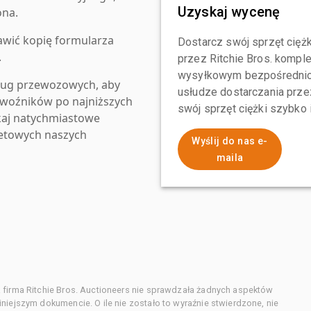
Uzyskaj wycenę
ona.
awić kopię formularza
Dostarcz swój sprzęt ciężk
.
przez Ritchie Bros. komp
wysyłkowym bezpośrednio 
ług przewozowych, aby
usłudze dostarczania przez
zewoźników po najniższych
swój sprzęt ciężki szybko
kaj natychmiastowe
netowych naszych
Wyślij do nas e-
maila
 firma Ritchie Bros. Auctioneers nie sprawdzała żadnych aspektów
niejszym dokumencie. O ile nie zostało to wyraźnie stwierdzone, nie