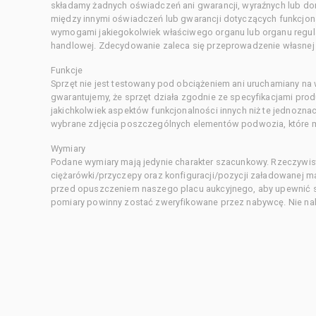
składamy żadnych oświadczeń ani gwarancji, wyraźnych lub d
między innymi oświadczeń lub gwarancji dotyczących funkcjon
wymogami jakiegokolwiek właściwego organu lub organu regula
handlowej. Zdecydowanie zaleca się przeprowadzenie własnej s
Funkcje
Sprzęt nie jest testowany pod obciążeniem ani uruchamiany na
gwarantujemy, że sprzęt działa zgodnie ze specyfikacjami pro
jakichkolwiek aspektów funkcjonalności innych niż te jednozn
wybrane zdjęcia poszczególnych elementów podwozia, które m
Wymiary
Podane wymiary mają jedynie charakter szacunkowy. Rzeczywis
ciężarówki/przyczepy oraz konfiguracji/pozycji załadowanej 
przed opuszczeniem naszego placu aukcyjnego, aby upewnić si
pomiary powinny zostać zweryfikowane przez nabywcę. Nie nal