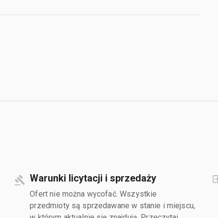
Warunki licytacji i sprzedaży
Ofert nie można wycofać. Wszystkie
przedmioty są sprzedawane w stanie i miejscu,
w którym aktualnie się znajdują. Przeczytaj