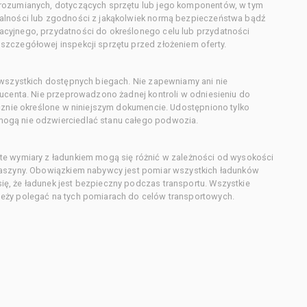
orozumianych, dotyczących sprzętu lub jego komponentów, w tym
alności lub zgodności z jakąkolwiek normą bezpieczeństwa bądź
cyjnego, przydatności do określonego celu lub przydatności
zczegółowej inspekcji sprzętu przed złożeniem oferty.
 wszystkich dostępnych biegach. Nie zapewniamy ani nie
ducenta. Nie przeprowadzono żadnej kontroli w odniesieniu do
acznie określone w niniejszym dokumencie. Udostępniono tylko
ogą nie odzwierciedlać stanu całego podwozia.
te wymiary z ładunkiem mogą się różnić w zależności od wysokości
maszyny. Obowiązkiem nabywcy jest pomiar wszystkich ładunków
ę, że ładunek jest bezpieczny podczas transportu. Wszystkie
eży polegać na tych pomiarach do celów transportowych.