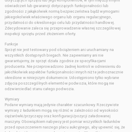
dotyczących sprzętu lub jego komponentów, w tym między innymi
oświadczeń lub gwarancji dotyczących funkcjonalności lub
zgodności z jakąkolwiek normą bezpieczeństwa bądź wymogami
jakiegokolwiek właściwego organu lub organu regulacyjnego,
przydatności do określonego celu lub przydatności handlowej.
Zdecydowanie zaleca się przeprowadzenie własnej szczegółowej
inspekcji sprzętu przed złożeniem oferty.
Funkcje
Sprzęt nie jest testowany pod obciążeniem ani uruchamiany na
wszystkich dostępnych biegach. Nie zapewniamy ani nie
gwarantujemy, że sprzęt działa zgodnie ze specyfikacjami
producenta. Nie przeprowadzono żadnej kontroli w odniesieniu do
jakichkolwiek aspektów funkcjonalności innych niż te jednoznacznie
określone w niniejszym dokumencie. Udostępniono tylko wybrane
zdjęcia poszczególnych elementów podwozia, które mogą nie
odzwierciedlać stanu całego podwozia.
Wymiary
Podane wymiary mają jedynie charakter szacunkowy. Rzeczywiste
wymiary z ładunkiem mogą się różnić w zależności od wysokości
ciężarówki/przyczepy oraz konfiguracji/pozycji załadowanej
maszyny. Obowiązkiem nabywcy jest pomiar wszystkich ładunków
przed opuszczeniem naszego placu aukcyjnego, aby upewnić się, że