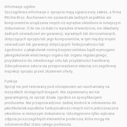
Informacje ogólne
Szczegółowe informacje o sprzęcie mają ograniczony zakres, a firma
Ritchie Bros. Auctioneers nie sprawdzała żadnych aspektów ani
komponentów urządzenia innych niż wyraźnie określone w niniejszym
dokumencie. O ile nie zostało to wyraźnie stwierdzone, nie składamy
żadnych oświadczeń ani gwarancji, wyraźnych lub dorozumianych,
dotyczących sprzętu lub jego komponentów, w tym między innymi
oświadczeń lub gwarancji dotyczących funkcjonalności lub
zgodności z jakąkolwiek normą bezpieczeństwa bądź wymogami
jakiegokolwiek właściwego organu lub organu regulacyjnego,
przydatności do określonego celu lub przydatności handlowej.
Zdecydowanie zaleca się przeprowadzenie własnej szczegółowej
inspekcji sprzętu przed złożeniem oferty.
Funkcje
Sprzęt nie jest testowany pod obciążeniem ani uruchamiany na
wszystkich dostępnych biegach. Nie zapewniamy ani nie
gwarantujemy, że sprzęt działa zgodnie ze specyfikacjami
producenta. Nie przeprowadzono żadnej kontroli w odniesieniu do
jakichkolwiek aspektów funkcjonalności innych niż te jednoznacznie
określone w niniejszym dokumencie. Udostępniono tylko wybrane
zdjęcia poszczególnych elementów podwozia, które mogą nie
odzwierciedlać stanu całego podwozia.