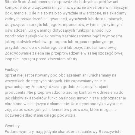
Ritchie Bros. Auctioneers nie sprawdzała żadnych aspektów ani
komponentów urządzenia innych niż wyraźnie określone w niniejszym
dokumencie. O ile nie zostało to wyraźnie stwierdzone, nie składamy
żadnych oświadczeń ani gwarancji, wyraźnych lub dorozumianych,
dotyczących sprzętu lub jego komponentów, w tym między innymi
oświadczeń lub gwarancji dotyczących funkcjonalności lub
zgodności z jakąkolwiek normą bezpieczeństwa bądź wymogami
jakiegokolwiek właściwego organu lub organu regulacyjnego,
przydatności do określonego celu lub przydatności handlowej.
Zdecydowanie zaleca się przeprowadzenie własnej szczegółowej
inspekcji sprzętu przed złożeniem oferty.
Funkcje
Sprzęt nie jest testowany pod obciążeniem ani uruchamiany na
wszystkich dostępnych biegach. Nie zapewniamy ani nie
gwarantujemy, że sprzęt działa zgodnie ze specyfikacjami
producenta. Nie przeprowadzono żadnej kontroli w odniesieniu do
jakichkolwiek aspektów funkcjonalności innych niż te jednoznacznie
określone w niniejszym dokumencie. Udostępniono tylko wybrane
zdjęcia poszczególnych elementów podwozia, które mogą nie
odzwierciedlać stanu całego podwozia.
Wymiary
Podane wymiary mają jedynie charakter szacunkowy. Rzeczywiste