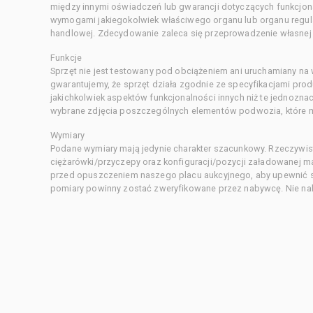
między innymi oświadczeń lub gwarancji dotyczących funkcjon
wymogami jakiegokolwiek właściwego organu lub organu regula
handlowej. Zdecydowanie zaleca się przeprowadzenie własnej s
Funkcje
Sprzęt nie jest testowany pod obciążeniem ani uruchamiany na
gwarantujemy, że sprzęt działa zgodnie ze specyfikacjami pro
jakichkolwiek aspektów funkcjonalności innych niż te jednozn
wybrane zdjęcia poszczególnych elementów podwozia, które m
Wymiary
Podane wymiary mają jedynie charakter szacunkowy. Rzeczywis
ciężarówki/przyczepy oraz konfiguracji/pozycji załadowanej 
przed opuszczeniem naszego placu aukcyjnego, aby upewnić si
pomiary powinny zostać zweryfikowane przez nabywcę. Nie nal