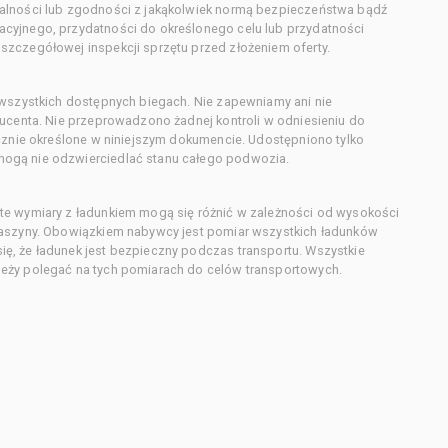
alności lub zgodności z jakąkolwiek normą bezpieczeństwa bądź
cyjnego, przydatności do określonego celu lub przydatności
zczegółowej inspekcji sprzętu przed złożeniem oferty.
 wszystkich dostępnych biegach. Nie zapewniamy ani nie
ducenta. Nie przeprowadzono żadnej kontroli w odniesieniu do
acznie określone w niniejszym dokumencie. Udostępniono tylko
ogą nie odzwierciedlać stanu całego podwozia.
te wymiary z ładunkiem mogą się różnić w zależności od wysokości
maszyny. Obowiązkiem nabywcy jest pomiar wszystkich ładunków
ę, że ładunek jest bezpieczny podczas transportu. Wszystkie
eży polegać na tych pomiarach do celów transportowych.