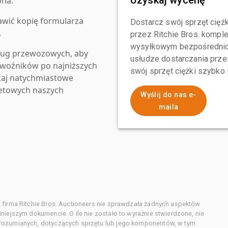
ona.
awić kopię formularza
Dostarcz swój sprzęt ciężk
.
przez Ritchie Bros. komp
wysyłkowym bezpośrednio 
ług przewozowych, aby
usłudze dostarczania przez
zewoźników po najniższych
swój sprzęt ciężki szybko
kaj natychmiastowe
netowych naszych
Wyślij do nas e-
maila
 firma Ritchie Bros. Auctioneers nie sprawdzała żadnych aspektów
niejszym dokumencie. O ile nie zostało to wyraźnie stwierdzone, nie
orozumianych, dotyczących sprzętu lub jego komponentów, w tym