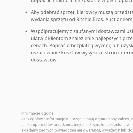
dopóki ich faktura nie zostanie w pełni opłac
Aby odebrać sprzęt, kierowcy muszą przedst
wydania sprzętu od Ritchie Bros. Auctioneers
Współpracujemy z zaufanymi dostawcami us
ułatwić klientom znalezienie najlepszych pr
cenach. Poproś o bezpłatną wycenę lub uzys
oszacowanie kosztów wysyłki ze stron inter
dostawców.
Informacje ogólne
Szczegółowe informacje o sprzęcie mają ograniczony zakres, a
ani komponentów urządzenia innych niż wyraźnie określone w ni
składamy żadnych oświadczeń ani gwarancji, wyraźnych lub d