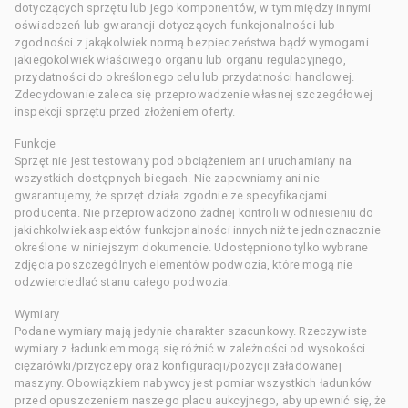
dotyczących sprzętu lub jego komponentów, w tym między innymi
oświadczeń lub gwarancji dotyczących funkcjonalności lub
zgodności z jakąkolwiek normą bezpieczeństwa bądź wymogami
jakiegokolwiek właściwego organu lub organu regulacyjnego,
przydatności do określonego celu lub przydatności handlowej.
Zdecydowanie zaleca się przeprowadzenie własnej szczegółowej
inspekcji sprzętu przed złożeniem oferty.
Funkcje
Sprzęt nie jest testowany pod obciążeniem ani uruchamiany na
wszystkich dostępnych biegach. Nie zapewniamy ani nie
gwarantujemy, że sprzęt działa zgodnie ze specyfikacjami
producenta. Nie przeprowadzono żadnej kontroli w odniesieniu do
jakichkolwiek aspektów funkcjonalności innych niż te jednoznacznie
określone w niniejszym dokumencie. Udostępniono tylko wybrane
zdjęcia poszczególnych elementów podwozia, które mogą nie
odzwierciedlać stanu całego podwozia.
Wymiary
Podane wymiary mają jedynie charakter szacunkowy. Rzeczywiste
wymiary z ładunkiem mogą się różnić w zależności od wysokości
ciężarówki/przyczepy oraz konfiguracji/pozycji załadowanej
maszyny. Obowiązkiem nabywcy jest pomiar wszystkich ładunków
przed opuszczeniem naszego placu aukcyjnego, aby upewnić się, że