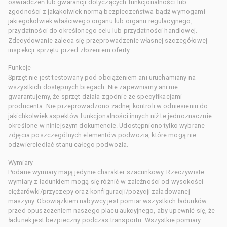
oświadczeń lub gwarancji dotyczących funkcjonalności lub
zgodności z jakąkolwiek normą bezpieczeństwa bądź wymogami
jakiegokolwiek właściwego organu lub organu regulacyjnego,
przydatności do określonego celu lub przydatności handlowej.
Zdecydowanie zaleca się przeprowadzenie własnej szczegółowej
inspekcji sprzętu przed złożeniem oferty.
Funkcje
Sprzęt nie jest testowany pod obciążeniem ani uruchamiany na
wszystkich dostępnych biegach. Nie zapewniamy ani nie
gwarantujemy, że sprzęt działa zgodnie ze specyfikacjami
producenta. Nie przeprowadzono żadnej kontroli w odniesieniu do
jakichkolwiek aspektów funkcjonalności innych niż te jednoznacznie
określone w niniejszym dokumencie. Udostępniono tylko wybrane
zdjęcia poszczególnych elementów podwozia, które mogą nie
odzwierciedlać stanu całego podwozia.
Wymiary
Podane wymiary mają jedynie charakter szacunkowy. Rzeczywiste
wymiary z ładunkiem mogą się różnić w zależności od wysokości
ciężarówki/przyczepy oraz konfiguracji/pozycji załadowanej
maszyny. Obowiązkiem nabywcy jest pomiar wszystkich ładunków
przed opuszczeniem naszego placu aukcyjnego, aby upewnić się, że
ładunek jest bezpieczny podczas transportu. Wszystkie pomiary