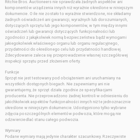
Ritchie Bros. Auctioneers nie sprawdzała żadnych aspektów ani
komponentów urządzenia innych niż wyraźnie określone w niniejszym
dokumencie. O ile nie zostało to wyraźnie stwierdzone, nie składamy
żadnych oświadczeń ani gwarancji, wyraźnych lub dorozumianych,
dotyczących sprzętu lub jego komponentów, w tym między innymi
oświadczeń lub gwarancji dotyczących funkcjonalności lub
zgodności z jakąkolwiek normą bezpieczeństwa bądź wymogami
jakiegokolwiek właściwego organu lub organu regulacyjnego,
przydatności do określonego celu lub przydatności handlowej.
Zdecydowanie zaleca się przeprowadzenie własnej szczegółowej
inspekcji sprzętu przed złożeniem oferty.
Funkcje
Sprzęt nie jest testowany pod obciążeniem ani uruchamiany na
wszystkich dostępnych biegach. Nie zapewniamy ani nie
gwarantujemy, że sprzęt działa zgodnie ze specyfikacjami
producenta. Nie przeprowadzono żadnej kontroli w odniesieniu do
jakichkolwiek aspektów funkcjonalności innych niż te jednoznacznie
określone w niniejszym dokumencie. Udostępniono tylko wybrane
zdjęcia poszczególnych elementów podwozia, które mogą nie
odzwierciedlać stanu całego podwozia.
Wymiary
Podane wymiary mają jedynie charakter szacunkowy. Rzeczywiste