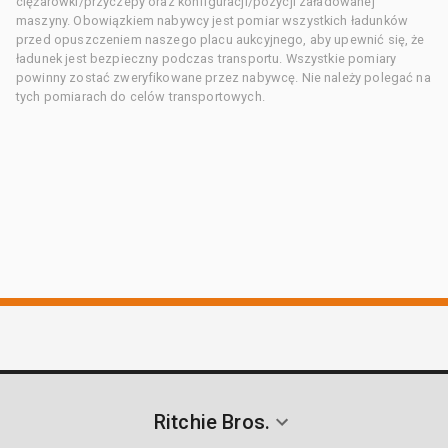
ciężarówki/przyczepy oraz konfiguracji/pozycji załadowanej
maszyny. Obowiązkiem nabywcy jest pomiar wszystkich ładunków
przed opuszczeniem naszego placu aukcyjnego, aby upewnić się, że
ładunek jest bezpieczny podczas transportu. Wszystkie pomiary
powinny zostać zweryfikowane przez nabywcę. Nie należy polegać na
tych pomiarach do celów transportowych.
Ritchie Bros.