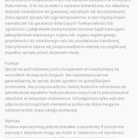
dokumencie. O ile nie zostało to wyraźnie stwierdzone, nie składamy
żadnych oświadczeń ani gwarancji, wyraźnych lub dorozumianych,
dotyczących sprzętu lub jego komponentów, w tym między innymi
oświadczeń lub gwarancji dotyczących funkcjonalności lub
zgodności z jakąkolwiek normą bezpieczeństwa bądź wymogami
jakiegokolwiek właściwego organu lub organu regulacyjnego,
przydatności do określonego celu lub przydatności handlowej.
Zdecydowanie zaleca się przeprowadzenie własnej szczegółowej
inspekcji sprzętu przed złożeniem oferty.
Funkcje
Sprzęt nie jest testowany pod obciążeniem ani uruchamiany na
wszystkich dostępnych biegach. Nie zapewniamy ani nie
gwarantujemy, że sprzęt działa zgodnie ze specyfikacjami
producenta. Nie przeprowadzono żadnej kontroli w odniesieniu do
jakichkolwiek aspektów funkcjonalności innych niż te jednoznacznie
określone w niniejszym dokumencie. Udostępniono tylko wybrane
zdjęcia poszczególnych elementów podwozia, które mogą nie
odzwierciedlać stanu całego podwozia.
Wymiary
Podane wymiary mają jedynie charakter szacunkowy. Rzeczywiste
wymiary z ładunkiem mogą się różnić w zależności od wysokości