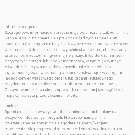
Informacje ogólne
Szczegółowe informacje o sprzęcie mają ograniczony zakres, a firma
Ritchie Bros. Auctioneers nie sprawdzała żadnych aspektów ani
komponentów urządzenia innych niż wyraźnie określone w niniejszym
dokumencie. O ile nie zostało to wyraźnie stwierdzone, nie składamy
żadnych oświadczeń ani gwarancji, wyraźnych lub dorozumianych,
dotyczących sprzętu lub jego komponentów, w tym między innymi
oświadczeń lub gwarancji dotyczących funkcjonalności lub
zgodności z jakąkolwiek normą bezpieczeństwa bądź wymogami
jakiegokolwiek właściwego organu lub organu regulacyjnego,
przydatności do określonego celu lub przydatności handlowej.
Zdecydowanie zaleca się przeprowadzenie własnej szczegółowej
inspekcji sprzętu przed złożeniem oferty.
Funkcje
Sprzęt nie jest testowany pod obciążeniem ani uruchamiany na
wszystkich dostępnych biegach. Nie zapewniamy ani nie
gwarantujemy, że sprzęt działa zgodnie ze specyfikacjami
producenta. Nie przeprowadzono żadnej kontroli w odniesieniu do
jakichkolwiek aspektów funkcjonalności innych niż te jednoznacznie