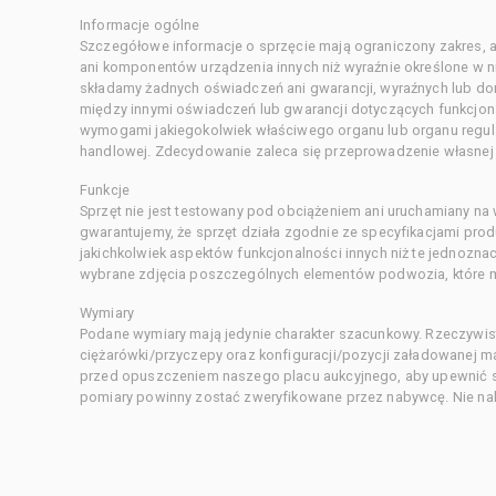
Informacje ogólne
Szczegółowe informacje o sprzęcie mają ograniczony zakres, a
ani komponentów urządzenia innych niż wyraźnie określone w ni
składamy żadnych oświadczeń ani gwarancji, wyraźnych lub d
między innymi oświadczeń lub gwarancji dotyczących funkcjon
wymogami jakiegokolwiek właściwego organu lub organu regula
handlowej. Zdecydowanie zaleca się przeprowadzenie własnej s
Funkcje
Sprzęt nie jest testowany pod obciążeniem ani uruchamiany na
gwarantujemy, że sprzęt działa zgodnie ze specyfikacjami pro
jakichkolwiek aspektów funkcjonalności innych niż te jednozn
wybrane zdjęcia poszczególnych elementów podwozia, które m
Wymiary
Podane wymiary mają jedynie charakter szacunkowy. Rzeczywis
ciężarówki/przyczepy oraz konfiguracji/pozycji załadowanej 
przed opuszczeniem naszego placu aukcyjnego, aby upewnić si
pomiary powinny zostać zweryfikowane przez nabywcę. Nie nal