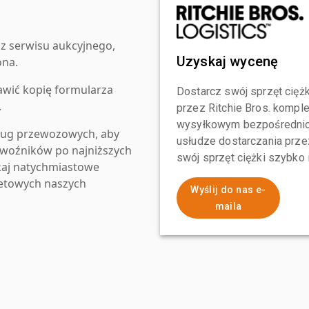
z serwisu aukcyjnego,
Uzyskaj wycenę
ona.
awić kopię formularza
Dostarcz swój sprzęt ciężk
.
przez Ritchie Bros. komp
wysyłkowym bezpośrednio 
ług przewozowych, aby
usłudze dostarczania przez
zewoźników po najniższych
swój sprzęt ciężki szybko
kaj natychmiastowe
netowych naszych
Wyślij do nas e-
maila