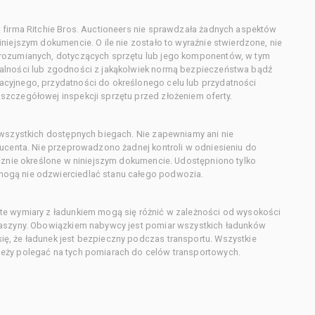
 firma Ritchie Bros. Auctioneers nie sprawdzała żadnych aspektów
niejszym dokumencie. O ile nie zostało to wyraźnie stwierdzone, nie
orozumianych, dotyczących sprzętu lub jego komponentów, w tym
alności lub zgodności z jakąkolwiek normą bezpieczeństwa bądź
cyjnego, przydatności do określonego celu lub przydatności
zczegółowej inspekcji sprzętu przed złożeniem oferty.
 wszystkich dostępnych biegach. Nie zapewniamy ani nie
ducenta. Nie przeprowadzono żadnej kontroli w odniesieniu do
acznie określone w niniejszym dokumencie. Udostępniono tylko
ogą nie odzwierciedlać stanu całego podwozia.
te wymiary z ładunkiem mogą się różnić w zależności od wysokości
maszyny. Obowiązkiem nabywcy jest pomiar wszystkich ładunków
ę, że ładunek jest bezpieczny podczas transportu. Wszystkie
eży polegać na tych pomiarach do celów transportowych.