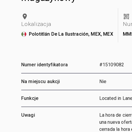
Lokalizacja
Num
Polotitlán De La Ilustración, MEX, MEX
MMS
Numer identyfikatora
#15109082
Na miejscu aukcji
Nie
Funkcje
Located in Lane
Uwagi
La hora de cier
una nueva ofert
cerrada la hora