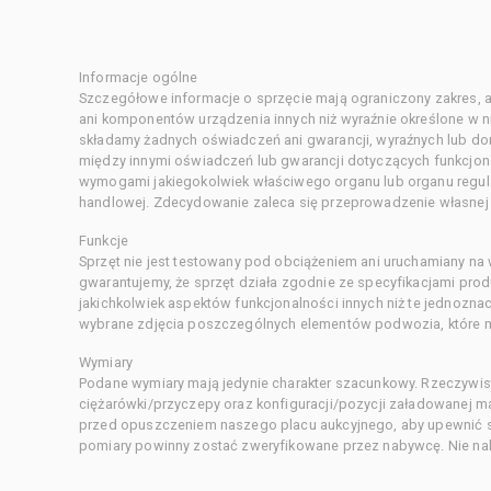
Informacje ogólne
Szczegółowe informacje o sprzęcie mają ograniczony zakres, a
ani komponentów urządzenia innych niż wyraźnie określone w ni
składamy żadnych oświadczeń ani gwarancji, wyraźnych lub d
między innymi oświadczeń lub gwarancji dotyczących funkcjon
wymogami jakiegokolwiek właściwego organu lub organu regula
handlowej. Zdecydowanie zaleca się przeprowadzenie własnej s
Funkcje
Sprzęt nie jest testowany pod obciążeniem ani uruchamiany na
gwarantujemy, że sprzęt działa zgodnie ze specyfikacjami pro
jakichkolwiek aspektów funkcjonalności innych niż te jednozn
wybrane zdjęcia poszczególnych elementów podwozia, które m
Wymiary
Podane wymiary mają jedynie charakter szacunkowy. Rzeczywis
ciężarówki/przyczepy oraz konfiguracji/pozycji załadowanej 
przed opuszczeniem naszego placu aukcyjnego, aby upewnić si
pomiary powinny zostać zweryfikowane przez nabywcę. Nie nal