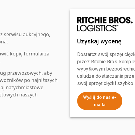
z serwisu aukcyjnego,
Uzyskaj wycenę
ona.
awić kopię formularza
Dostarcz swój sprzęt ciężk
.
przez Ritchie Bros. komp
wysyłkowym bezpośrednio 
ług przewozowych, aby
usłudze dostarczania przez
zewoźników po najniższych
swój sprzęt ciężki szybko
kaj natychmiastowe
netowych naszych
Wyślij do nas e-
maila