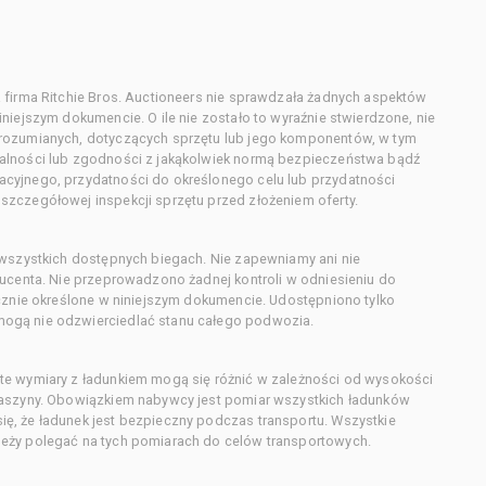
 firma Ritchie Bros. Auctioneers nie sprawdzała żadnych aspektów
niejszym dokumencie. O ile nie zostało to wyraźnie stwierdzone, nie
orozumianych, dotyczących sprzętu lub jego komponentów, w tym
alności lub zgodności z jakąkolwiek normą bezpieczeństwa bądź
cyjnego, przydatności do określonego celu lub przydatności
zczegółowej inspekcji sprzętu przed złożeniem oferty.
 wszystkich dostępnych biegach. Nie zapewniamy ani nie
ducenta. Nie przeprowadzono żadnej kontroli w odniesieniu do
acznie określone w niniejszym dokumencie. Udostępniono tylko
ogą nie odzwierciedlać stanu całego podwozia.
te wymiary z ładunkiem mogą się różnić w zależności od wysokości
maszyny. Obowiązkiem nabywcy jest pomiar wszystkich ładunków
ę, że ładunek jest bezpieczny podczas transportu. Wszystkie
eży polegać na tych pomiarach do celów transportowych.