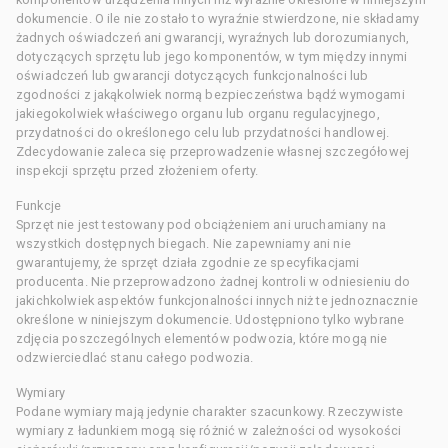
dokumencie. O ile nie zostało to wyraźnie stwierdzone, nie składamy
żadnych oświadczeń ani gwarancji, wyraźnych lub dorozumianych,
dotyczących sprzętu lub jego komponentów, w tym między innymi
oświadczeń lub gwarancji dotyczących funkcjonalności lub
zgodności z jakąkolwiek normą bezpieczeństwa bądź wymogami
jakiegokolwiek właściwego organu lub organu regulacyjnego,
przydatności do określonego celu lub przydatności handlowej.
Zdecydowanie zaleca się przeprowadzenie własnej szczegółowej
inspekcji sprzętu przed złożeniem oferty.
Funkcje
Sprzęt nie jest testowany pod obciążeniem ani uruchamiany na
wszystkich dostępnych biegach. Nie zapewniamy ani nie
gwarantujemy, że sprzęt działa zgodnie ze specyfikacjami
producenta. Nie przeprowadzono żadnej kontroli w odniesieniu do
jakichkolwiek aspektów funkcjonalności innych niż te jednoznacznie
określone w niniejszym dokumencie. Udostępniono tylko wybrane
zdjęcia poszczególnych elementów podwozia, które mogą nie
odzwierciedlać stanu całego podwozia.
Wymiary
Podane wymiary mają jedynie charakter szacunkowy. Rzeczywiste
wymiary z ładunkiem mogą się różnić w zależności od wysokości