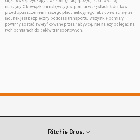
ciężarówki/przyczepy oraz konfiguracji/pozycji załadowanej
maszyny. Obowiązkiem nabywcy jest pomiar wszystkich ładunków
przed opuszczeniem naszego placu aukcyjnego, aby upewnić się, że
ładunek jest bezpieczny podczas transportu. Wszystkie pomiary
powinny zostać zweryfikowane przez nabywcę. Nie należy polegać na
tych pomiarach do celów transportowych.
Ritchie Bros.