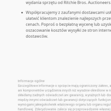
wydania sprzętu od Ritchie Bros. Auctioneers
Współpracujemy z zaufanymi dostawcami us
ułatwić klientom znalezienie najlepszych pr
cenach. Poproś o bezpłatną wycenę lub uzys
oszacowanie kosztów wysyłki ze stron inter
dostawców.
Informacje ogólne
Szczegółowe informacje o sprzęcie mają ograniczony zakres, a
ani komponentów urządzenia innych niż wyraźnie określone w ni
składamy żadnych oświadczeń ani gwarancji, wyraźnych lub d
między innymi oświadczeń lub gwarancji dotyczących funkcjon
wymogami jakiegokolwiek właściwego organu lub organu regula
handlowej. Zdecydowanie zaleca się przeprowadzenie własnej s