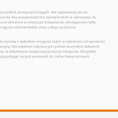
 wszystkich dostępnych biegach. Nie zapewniamy ani nie
ducenta. Nie przeprowadzono żadnej kontroli w odniesieniu do
acznie określone w niniejszym dokumencie. Udostępniono tylko
ogą nie odzwierciedlać stanu całego podwozia.
te wymiary z ładunkiem mogą się różnić w zależności od wysokości
maszyny. Obowiązkiem nabywcy jest pomiar wszystkich ładunków
ę, że ładunek jest bezpieczny podczas transportu. Wszystkie
eży polegać na tych pomiarach do celów transportowych.