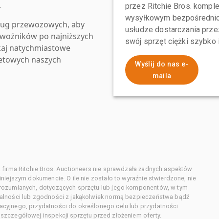
.
przez Ritchie Bros. komp
wysyłkowym bezpośrednio 
ług przewozowych, aby
usłudze dostarczania przez
zewoźników po najniższych
swój sprzęt ciężki szybko
kaj natychmiastowe
netowych naszych
Wyślij do nas e-
maila
 firma Ritchie Bros. Auctioneers nie sprawdzała żadnych aspektów
niejszym dokumencie. O ile nie zostało to wyraźnie stwierdzone, nie
orozumianych, dotyczących sprzętu lub jego komponentów, w tym
alności lub zgodności z jakąkolwiek normą bezpieczeństwa bądź
cyjnego, przydatności do określonego celu lub przydatności
zczegółowej inspekcji sprzętu przed złożeniem oferty.