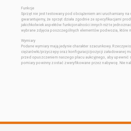
Funkcje
Sprzęt nie jest testowany pod obciążeniem ani uruchamiany na
gwarantujemy, że sprzęt działa zgodnie ze specyfikacjami pro
jakichkolwiek aspektów funkcjonalności innych niż te jednozn
wybrane zdjęcia poszczególnych elementów podwozia, które m
Wymiary
Podane wymiary mają jedynie charakter szacunkowy. Rzeczywis
ciężarówki/przyczepy oraz konfiguracji/pozycji załadowanej 
przed opuszczeniem naszego placu aukcyjnego, aby upewnić si
pomiary powinny zostać zweryfikowane przez nabywcę. Nie nal