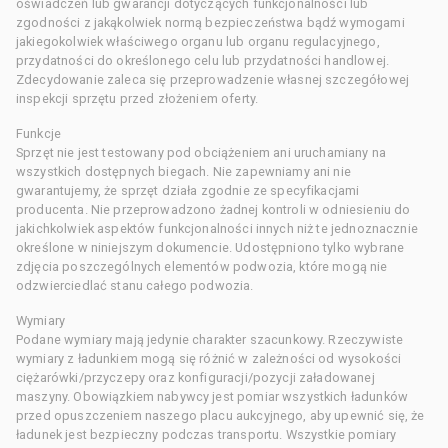
oświadczeń lub gwarancji dotyczących funkcjonalności lub
zgodności z jakąkolwiek normą bezpieczeństwa bądź wymogami
jakiegokolwiek właściwego organu lub organu regulacyjnego,
przydatności do określonego celu lub przydatności handlowej.
Zdecydowanie zaleca się przeprowadzenie własnej szczegółowej
inspekcji sprzętu przed złożeniem oferty.
Funkcje
Sprzęt nie jest testowany pod obciążeniem ani uruchamiany na
wszystkich dostępnych biegach. Nie zapewniamy ani nie
gwarantujemy, że sprzęt działa zgodnie ze specyfikacjami
producenta. Nie przeprowadzono żadnej kontroli w odniesieniu do
jakichkolwiek aspektów funkcjonalności innych niż te jednoznacznie
określone w niniejszym dokumencie. Udostępniono tylko wybrane
zdjęcia poszczególnych elementów podwozia, które mogą nie
odzwierciedlać stanu całego podwozia.
Wymiary
Podane wymiary mają jedynie charakter szacunkowy. Rzeczywiste
wymiary z ładunkiem mogą się różnić w zależności od wysokości
ciężarówki/przyczepy oraz konfiguracji/pozycji załadowanej
maszyny. Obowiązkiem nabywcy jest pomiar wszystkich ładunków
przed opuszczeniem naszego placu aukcyjnego, aby upewnić się, że
ładunek jest bezpieczny podczas transportu. Wszystkie pomiary