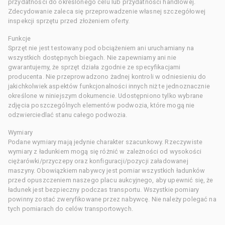
przydatności do określonego celu lub przydatności handlowej.
Zdecydowanie zaleca się przeprowadzenie własnej szczegółowej
inspekcji sprzętu przed złożeniem oferty.
Funkcje
Sprzęt nie jest testowany pod obciążeniem ani uruchamiany na
wszystkich dostępnych biegach. Nie zapewniamy ani nie
gwarantujemy, że sprzęt działa zgodnie ze specyfikacjami
producenta. Nie przeprowadzono żadnej kontroli w odniesieniu do
jakichkolwiek aspektów funkcjonalności innych niż te jednoznacznie
określone w niniejszym dokumencie. Udostępniono tylko wybrane
zdjęcia poszczególnych elementów podwozia, które mogą nie
odzwierciedlać stanu całego podwozia.
Wymiary
Podane wymiary mają jedynie charakter szacunkowy. Rzeczywiste
wymiary z ładunkiem mogą się różnić w zależności od wysokości
ciężarówki/przyczepy oraz konfiguracji/pozycji załadowanej
maszyny. Obowiązkiem nabywcy jest pomiar wszystkich ładunków
przed opuszczeniem naszego placu aukcyjnego, aby upewnić się, że
ładunek jest bezpieczny podczas transportu. Wszystkie pomiary
powinny zostać zweryfikowane przez nabywcę. Nie należy polegać na
tych pomiarach do celów transportowych.