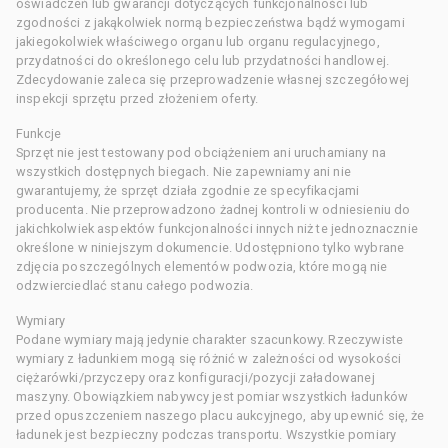
oświadczeń lub gwarancji dotyczących funkcjonalności lub
zgodności z jakąkolwiek normą bezpieczeństwa bądź wymogami
jakiegokolwiek właściwego organu lub organu regulacyjnego,
przydatności do określonego celu lub przydatności handlowej.
Zdecydowanie zaleca się przeprowadzenie własnej szczegółowej
inspekcji sprzętu przed złożeniem oferty.
Funkcje
Sprzęt nie jest testowany pod obciążeniem ani uruchamiany na
wszystkich dostępnych biegach. Nie zapewniamy ani nie
gwarantujemy, że sprzęt działa zgodnie ze specyfikacjami
producenta. Nie przeprowadzono żadnej kontroli w odniesieniu do
jakichkolwiek aspektów funkcjonalności innych niż te jednoznacznie
określone w niniejszym dokumencie. Udostępniono tylko wybrane
zdjęcia poszczególnych elementów podwozia, które mogą nie
odzwierciedlać stanu całego podwozia.
Wymiary
Podane wymiary mają jedynie charakter szacunkowy. Rzeczywiste
wymiary z ładunkiem mogą się różnić w zależności od wysokości
ciężarówki/przyczepy oraz konfiguracji/pozycji załadowanej
maszyny. Obowiązkiem nabywcy jest pomiar wszystkich ładunków
przed opuszczeniem naszego placu aukcyjnego, aby upewnić się, że
ładunek jest bezpieczny podczas transportu. Wszystkie pomiary